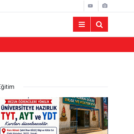
10:44
Madrigal Ağustos Fuarı’nda Binlerce Hayran
Eğitim