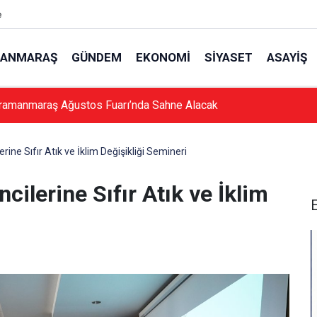
e
ANMARAŞ
GÜNDEM
EKONOMI
SIYASET
ASAYIŞ
ramanmaraş Ağustos Fuarı’nda Sahne Alacak
ne Sıfır Atık ve İklim Değişikliği Semineri
ilerine Sıfır Atık ve İklim