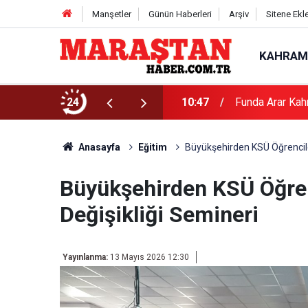
Manşetler
Günün Haberleri
Arşiv
Sitene Ekl
KAHRAM
24
10:47
Funda Arar Kah
Anasayfa
Eğitim
Büyükşehirden KSÜ Öğrencileri
Büyükşehirden KSÜ Öğrenc
Değişikliği Semineri
Yayınlanma:
13 Mayıs 2026 12:30