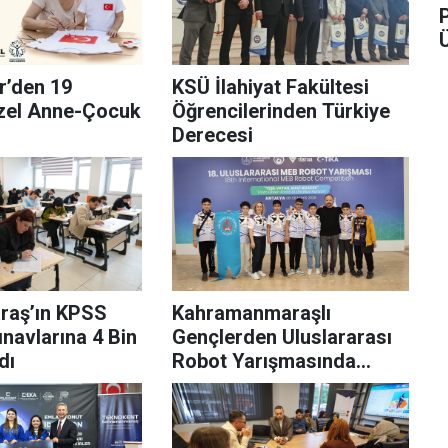
r’den 19
KSÜ İlahiyat Fakültesi
zel Anne-Çocuk
Öğrencilerinden Türkiye
Derecesi
raş’ın KPSS
Kahramanmaraşlı
navlarına 4 Bin
Gençlerden Uluslararası
dı
Robot Yarışmasında
Büyük Başarı