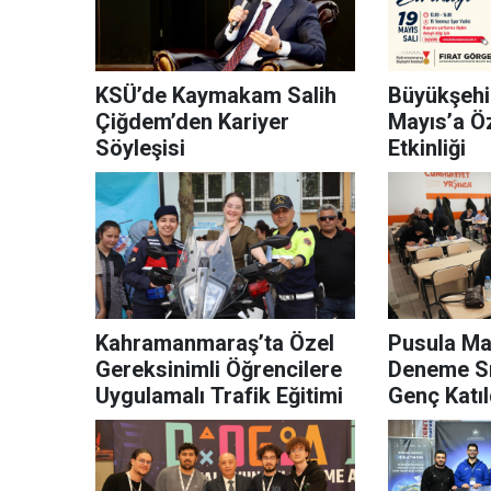
KSÜ’de Kaymakam Salih
Büyükşehi
Çiğdem’den Kariyer
Mayıs’a Ö
Söyleşisi
Etkinliği
Kahramanmaraş’ta Özel
Pusula Ma
Gereksinimli Öğrencilere
Deneme Sı
Uygulamalı Trafik Eğitimi
Genç Katıl