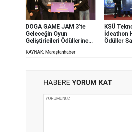
DOGA GAME JAM 3’te
KSÜ Tekno
Geleceğin Oyun
İdeathon 
Geliştiricileri Ödüllerine
Ödüller Sa
Kavuştu
KAYNAK: Maraştanhaber
HABERE
YORUM KAT