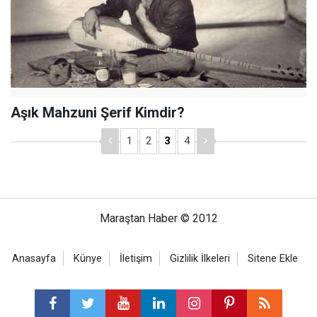
Aşık Mahzuni Şerif Kimdir?
1
2
3
4
Maraştan Haber © 2012
Anasayfa
Künye
İletişim
Gizlilik İlkeleri
Sitene Ekle