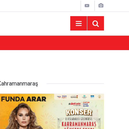
10:47
Funda Arar Kahramanmaraş Ağustos Fuarı’nd
Kahramanmaraş