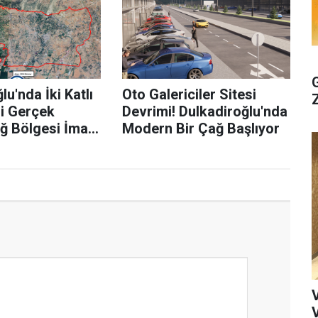
lu'nda İki Katlı
Oto Galericiler Sitesi
li Gerçek
Devrimi! Dulkadiroğlu'nda
ğ Bölgesi İmar
Modern Bir Çağ Başlıyor
şmaları Başladı