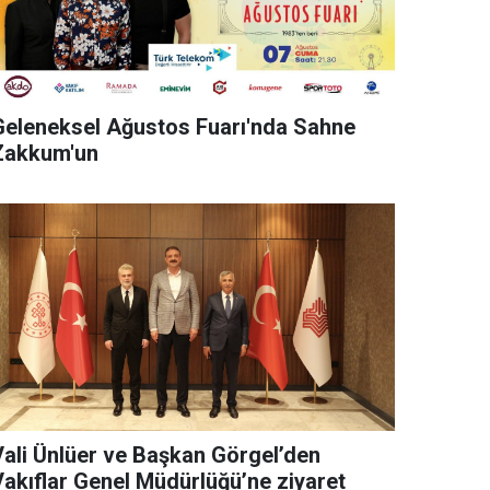
Geleneksel Ağustos Fuarı'nda Sahne
Zakkum'un
Vali Ünlüer ve Başkan Görgel’den
Vakıflar Genel Müdürlüğü’ne ziyaret