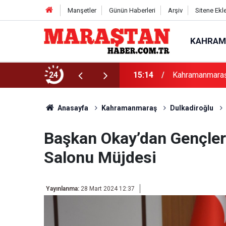
Manşetler
Günün Haberleri
Arşiv
Sitene Ekl
KAHRAM
nlılık Sağladı
24
15:14
Kahramanmaraş’
Anasayfa
Kahramanmaraş
Dulkadiroğlu
Başkan Okay’dan Gençler
Salonu Müjdesi
Yayınlanma:
28 Mart 2024 12:37