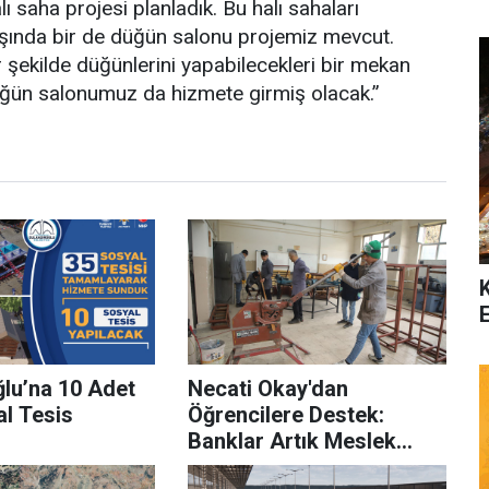
ı saha projesi planladık. Bu halı sahaları
ında bir de düğün salonu projemiz mevcut.
ir şekilde düğünlerini yapabilecekleri bir mekan
üğün salonumuz da hizmete girmiş olacak.”
ğlu’na 10 Adet
Necati Okay'dan
al Tesis
Öğrencilere Destek:
Banklar Artık Meslek
Lisesi'nde Üretilecek!