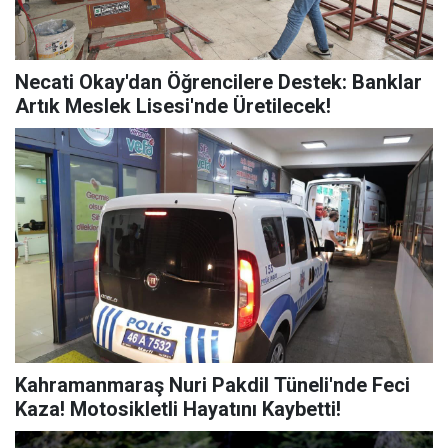
Necati Okay'dan Öğrencilere Destek: Banklar
Artık Meslek Lisesi'nde Üretilecek!
Kahramanmaraş Nuri Pakdil Tüneli'nde Feci
Kaza! Motosikletli Hayatını Kaybetti!