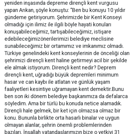
yeniden inşasında depreme dirençli kent vurgusu
yapan Arıkan, şöyle konuştu: “Ben bu konuyu 10 yıldır
gündeme getiriyorum. Şehrimizde bir Kent Konseyi
olmadığı için ilimiz ile ilgili böyle hayati konuları
konuşabileceğimiz, tartışabileceğimiz, istişare
edebileceğimizönerilerimizi belediye meclisine
sunabileceğimiz bir ortamımız ve imkanımız olmadı.
Türkiye genelindeki kent konseylerinin de önceliği olan
şehrimizi dirençli kent haline getirmeyi acil bir şekilde
ele almak istiyorum. Dirençli kent nedir? Deprem
dirençli kent, uğradığı büyük depremleri minimum
hasar ve can kaybı ile atlatan ve günlük yaşam
faaliyetleri kesintiye uğramayan kent demektir.Bunu
ben son iki dönem belediye başkanımıza da defalarca
söyledim. Ama bir türlü bu konuda netice alamadık.
Dirençli hale gelmek, bir ket için olmazsa olmaz bir
konu. Bununla birlikte orta hasarlı binalar ve uygun
olmayan alanlar, şehrin önemli problemlerinden
bazıları. İnşallah vatandaşlarımızın bize o yetkiyi 31