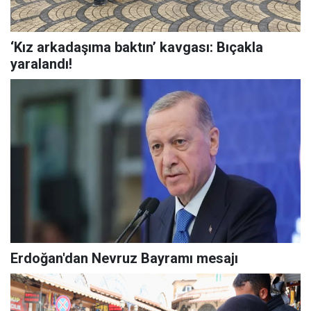
‘Kız arkadaşıma baktın’ kavgası: Bıçakla
yaralandı!
Erdoğan'dan Nevruz Bayramı mesajı