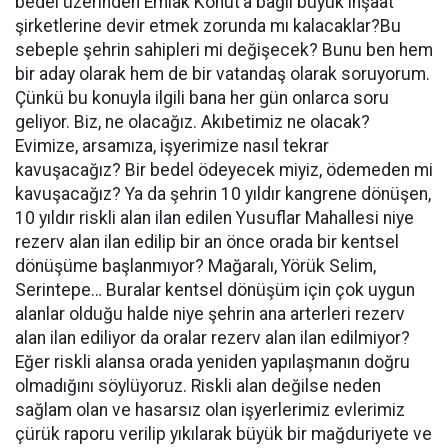
bedel üzerinden Emlak Konut’a bağlı büyük inşaat
şirketlerine devir etmek zorunda mı kalacaklar?Bu
sebeple şehrin sahipleri mi değişecek? Bunu ben hem
bir aday olarak hem de bir vatandaş olarak soruyorum.
Çünkü bu konuyla ilgili bana her gün onlarca soru
geliyor. Biz, ne olacağız. Akıbetimiz ne olacak?
Evimize, arsamıza, işyerimize nasıl tekrar
kavuşacağız? Bir bedel ödeyecek miyiz, ödemeden mi
kavuşacağız? Ya da şehrin 10 yıldır kangrene dönüşen,
10 yıldır riskli alan ilan edilen Yusuflar Mahallesi niye
rezerv alan ilan edilip bir an önce orada bir kentsel
dönüşüme başlanmıyor? Mağaralı, Yörük Selim,
Serintepe… Buralar kentsel dönüşüm için çok uygun
alanlar olduğu halde niye şehrin ana arterleri rezerv
alan ilan ediliyor da oralar rezerv alan ilan edilmiyor?
Eğer riskli alansa orada yeniden yapılaşmanın doğru
olmadığını söylüyoruz. Riskli alan değilse neden
sağlam olan ve hasarsız olan işyerlerimiz evlerimiz
çürük raporu verilip yıkılarak büyük bir mağduriyete ve