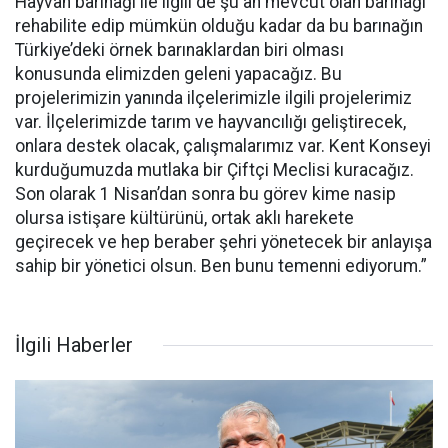
Hayvan barınağı ile ilgili de şu an mevcut olan barınağı
rehabilite edip mümkün olduğu kadar da bu barınağın
Türkiye’deki örnek barınaklardan biri olması
konusunda elimizden geleni yapacağız. Bu
projelerimizin yanında ilçelerimizle ilgili projelerimiz
var. İlçelerimizde tarım ve hayvancılığı geliştirecek,
onlara destek olacak, çalışmalarımız var. Kent Konseyi
kurduğumuzda mutlaka bir Çiftçi Meclisi kuracağız.
Son olarak 1 Nisan’dan sonra bu görev kime nasip
olursa istişare kültürünü, ortak aklı harekete
geçirecek ve hep beraber şehri yönetecek bir anlayışa
sahip bir yönetici olsun. Ben bunu temenni ediyorum.”
İlgili Haberler