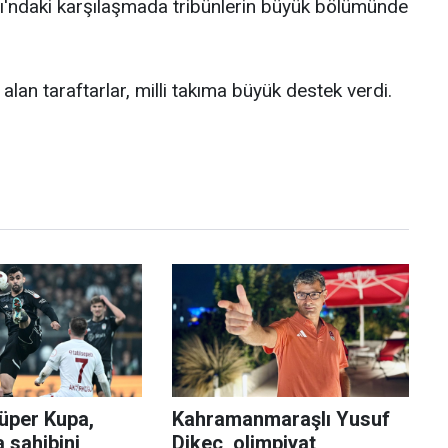
dı'ndaki karşılaşmada tribünlerin büyük bölümünde
alan taraftarlar, milli takıma büyük destek verdi.
üper Kupa,
Kahramanmaraşlı Yusuf
a sahibini
Dikeç, olimpiyat