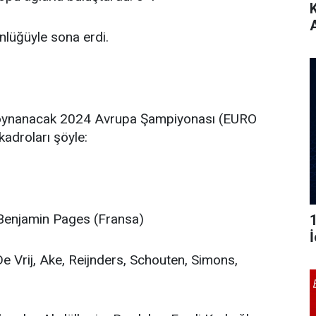
ünlüğüyle sona erdi.
da oynanacak 2024 Avrupa Şampiyonası (EURO
adroları şöyle:
 Benjamin Pages (Fransa)
e Vrij, Ake, Reijnders, Schouten, Simons,