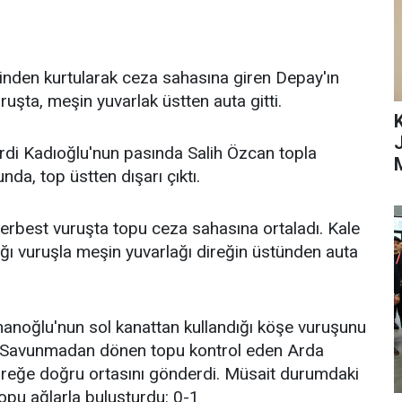
erinden kurtularak ceza sahasına giren Depay'ın
uşta, meşin yuvarlak üstten auta gitti.
K
erdi Kadıoğlu'nun pasında Salih Özcan topla
nda, top üstten dışarı çıktı.
erbest vuruşta topu ceza sahasına ortaladı. Kale
ğı vuruşla meşin yuvarlağı direğin üstünden auta
hanoğlu'nun sol kanattan kullandığı köşe vuruşunu
. Savunmadan dönen topu kontrol eden Arda
direğe doğru ortasını gönderdi. Müsait durumdaki
opu ağlarla buluşturdu: 0-1