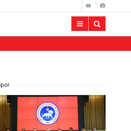
10:44
Madrigal Ağustos Fuarı’nda Binlerce Hayran
Spor