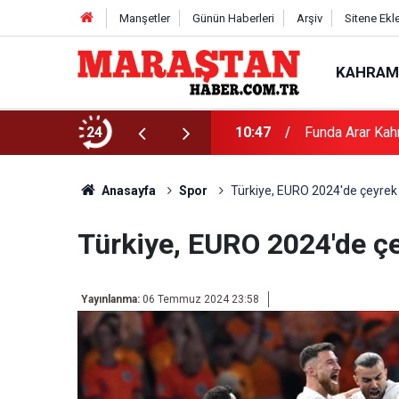
Manşetler
Günün Haberleri
Arşiv
Sitene Ekl
KAHRAM
24
10:47
Funda Arar Kah
Anasayfa
Spor
Türkiye, EURO 2024'de çeyrek 
Türkiye, EURO 2024'de çe
Yayınlanma:
06 Temmuz 2024 23:58