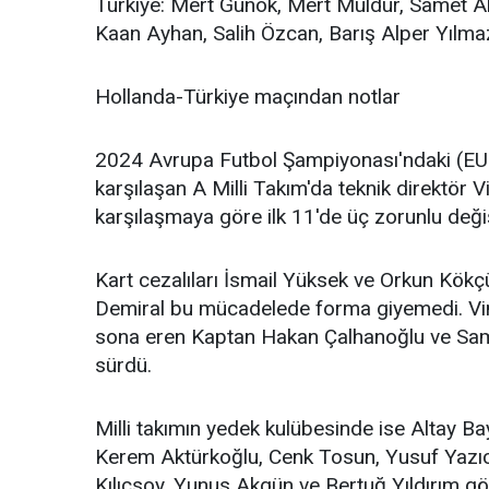
Türkiye: Mert Günok, Mert Müldür, Samet Ak
Kaan Ayhan, Salih Özcan, Barış Alper Yılma
Hollanda-Türkiye maçından notlar
2024 Avrupa Futbol Şampiyonası'ndaki (EUR
karşılaşan A Milli Takım'da teknik direktör
karşılaşmaya göre ilk 11'de üç zorunlu değişi
Kart cezalıları İsmail Yüksek ve Orkun Kök
Demiral bu mücadelede forma giyemedi. Vin
sona eren Kaptan Hakan Çalhanoğlu ve Samet
sürdü.
Milli takımın yedek kulübesinde ise Altay Ba
Kerem Aktürkoğlu, Cenk Tosun, Yusuf Yazıc
Kılıçsoy, Yunus Akgün ve Bertuğ Yıldırım gö