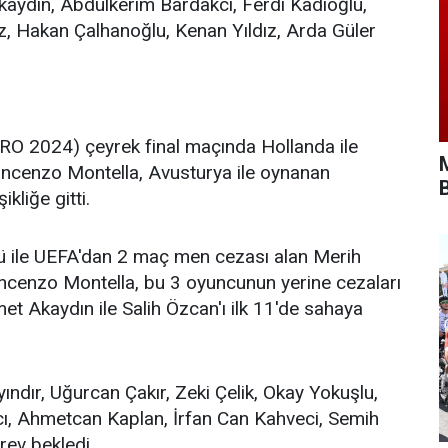
aydın, Abdülkerim Bardakcı, Ferdi Kadıoğlu,
z, Hakan Çalhanoğlu, Kenan Yıldız, Arda Güler
O 2024) çeyrek final maçında Hollanda ile
 Vincenzo Montella, Avusturya ile oynanan
kliğe gitti.
çü ile UEFA'dan 2 maç men cezası alan Merih
cenzo Montella, bu 3 oyuncunun yerine cezaları
 Akaydın ile Salih Özcan'ı ilk 11'de sahaya
yındır, Uğurcan Çakır, Zeki Çelik, Okay Yokuşlu,
ı, Ahmetcan Kaplan, İrfan Can Kahveci, Semih
rev bekledi.