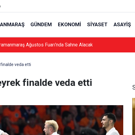
e
ANMARAŞ
GÜNDEM
EKONOMI
SIYASET
ASAYIŞ
ramanmaraş Ağustos Fuarı’nda Sahne Alacak
finalde veda etti
yrek finalde veda etti