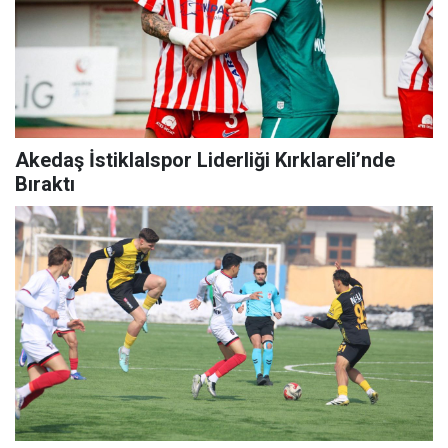
Akedaş İstiklalspor Liderliği Kırklareli’nde
Bıraktı