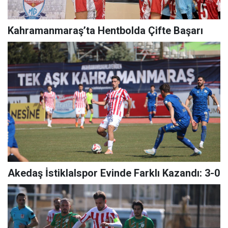
Kahramanmaraş’ta Hentbolda Çifte Başarı
Akedaş İstiklalspor Evinde Farklı Kazandı: 3-0