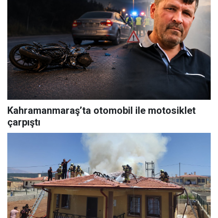
Kahramanmaraş’ta otomobil ile motosiklet
çarpıştı