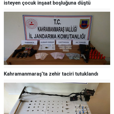
isteyen çocuk inşaat boşluğuna düştü
Kahramanmaraş’ta zehir taciri tutuklandı