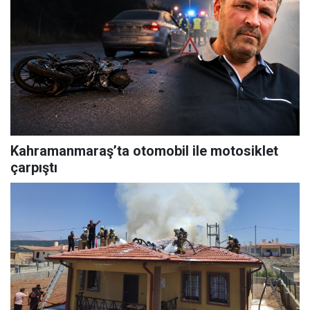
Kahramanmaraş’ta otomobil ile motosiklet
çarpıştı