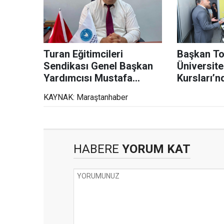
Turan Eğitimcileri
Başkan To
Sendikası Genel Başkan
Üniversite
Yardımcısı Mustafa
Kursları’n
Yaşar'dan Açıklama
başlattı
KAYNAK: Maraştanhaber
HABERE
YORUM KAT