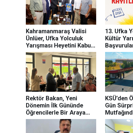
Kahramanmaraş Valisi
13. Ufka Y
Ünlüer, Ufka Yolculuk
Kültür Yar
Yarışması Heyetini Kabul
Başvurular
Etti
Rektör Bakan, Yeni
KSÜ’den Öğ
Dönemin İlk Gününde
Gün Sürpr
Öğrencilerle Bir Araya
Mutfağınd
Geldi
Menü