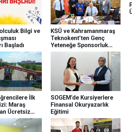
olculuk Bilgi ve
KSÜ ve Kahramanmaraş
ışması
Teknokent’ten Genç
ı Başladı
Yeteneğe Sponsorluk
Desteği
rencilere İlk
SOGEM’de Kursiyerlere
izi: Maraş
Finansal Okuryazarlık
an Ücretsiz
Eğitimi