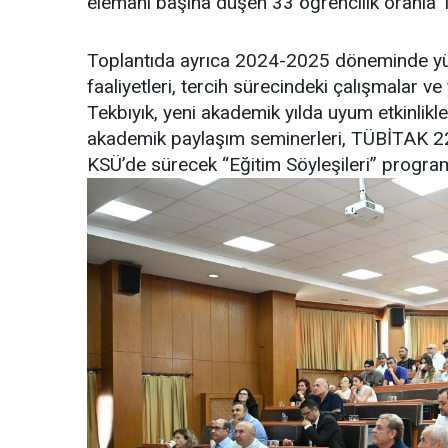
elemanı başına düşen 33 öğrencilik oranla Tür
Toplantıda ayrıca 2024-2025 döneminde yürü
faaliyetleri, tercih sürecindeki çalışmalar ve
Tekbıyık, yeni akademik yılda uyum etkinlik
akademik paylaşım seminerleri, TÜBİTAK 22
KSÜ’de sürecek “Eğitim Söyleşileri” programı