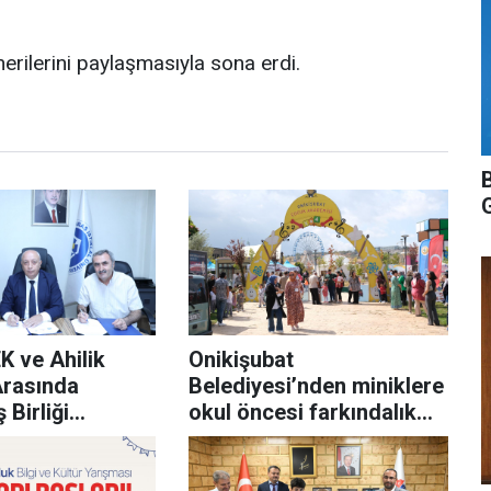
rilerini paylaşmasıyla sona erdi.
K ve Ahilik
Onikişubat
Arasında
Belediyesi’nden miniklere
 Birliği
okul öncesi farkındalık
programı