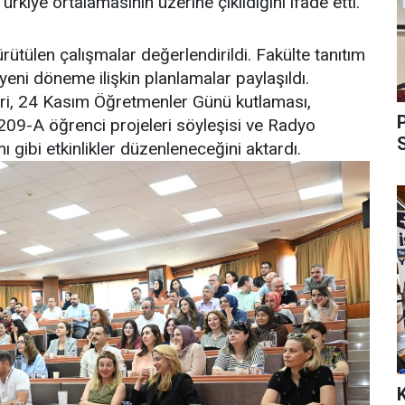
kiye ortalamasının üzerine çıkıldığını ifade etti.
tülen çalışmalar değerlendirildi. Fakülte tanıtım
 yeni döneme ilişkin planlamalar paylaşıldı.
leri, 24 Kasım Öğretmenler Günü kutlaması,
09-A öğrenci projeleri söyleşisi ve Radyo
 gibi etkinlikler düzenleneceğini aktardı.