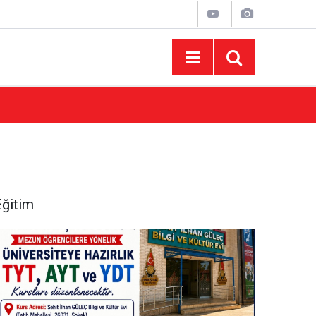
10:44
Madrigal Ağustos Fuarı’nda Binlerce Hayran
Eğitim