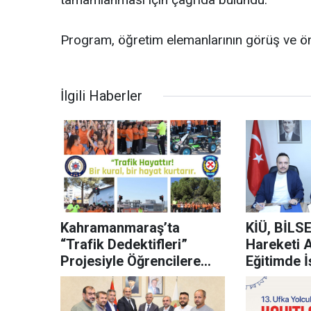
Program, öğretim elemanlarının görüş ve öne
İlgili Haberler
Kahramanmaraş’ta
KİÜ, BİLSE
“Trafik Dedektifleri”
Hareketi 
Projesiyle Öğrencilere
Eğitimde İş
Trafik Bilinci Aşılanıyor
Protokolü