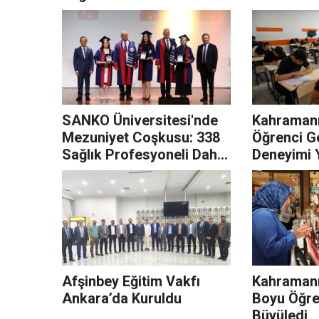
Ödül
SANKO Üniversitesi'nde
Kahramanm
Mezuniyet Coşkusu: 338
Öğrenci G
Sağlık Profesyoneli Daha
Deneyimi 
Hayata Uğurlandı
Afşinbey Eğitim Vakfı
Kahramanm
Ankara’da Kuruldu
Boyu Öğre
Büyüledi