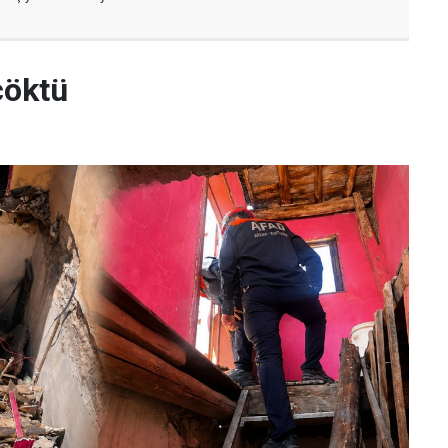
çöktü