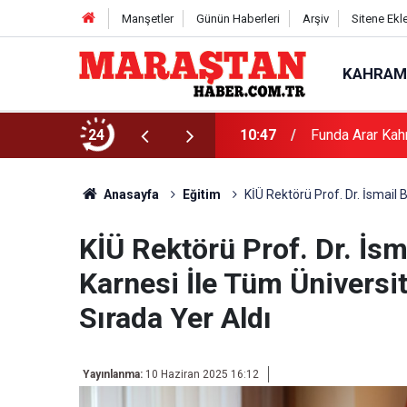
Manşetler
Günün Haberleri
Arşiv
Sitene Ekl
KAHRAM
24
10:47
Funda Arar Kah
Anasayfa
Eğitim
KİÜ Rektörü Prof. Dr. İsmail
KİÜ Rektörü Prof. Dr. İs
Karnesi İle Tüm Üniversit
Sırada Yer Aldı
Yayınlanma:
10 Haziran 2025 16:12