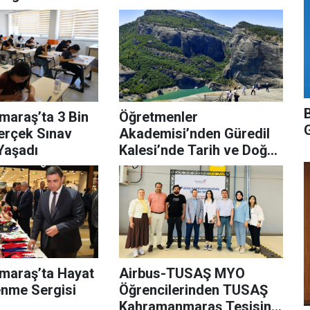
araş’ta 3 Bin
Öğretmenler
erçek Sınav
Akademisi’nden Güredil
Yaşadı
Kalesi’nde Tarih ve Doğa
Yolculuğu:
araş’ta Hayat
Airbus-TUSAŞ MYO
nme Sergisi
Öğrencilerinden TUSAŞ
Kahramanmaraş Tesisine