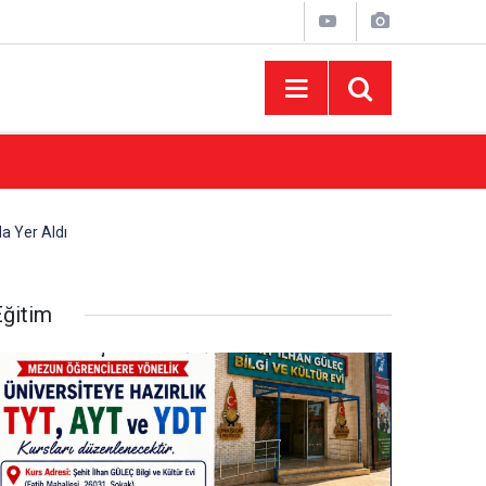
10:44
Madrigal Ağustos Fuarı’nda Binlerce Hayran
a Yer Aldı
Eğitim