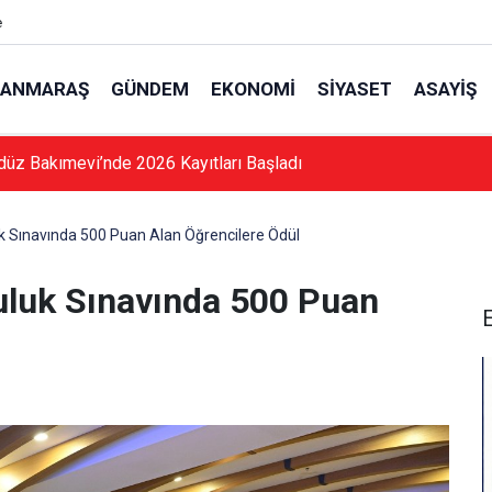
e
ANMARAŞ
GÜNDEM
EKONOMI
SIYASET
ASAYIŞ
düz Bakımevi’nde 2026 Kayıtları Başladı
 Sınavında 500 Puan Alan Öğrencilere Ödül
luk Sınavında 500 Puan