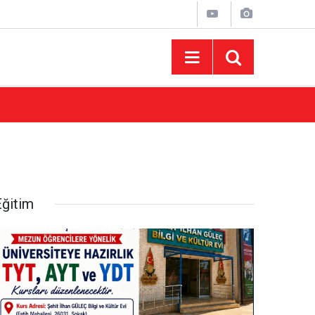
15:43
AFUM Ağustos Fuarı'nda Yener Bulut ve Hakt
Eğitim