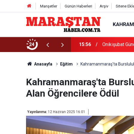
Manşetler
Günün Haberleri
Arşiv
Sitene Ekl
KAHRAM
Başvurularında Son Gün 7 Ağustos
24
15:56
Onikişubat Gün
Anasayfa
Eğitim
Kahramanmaraş'ta Bursluluk
Kahramanmaraş'ta Burslu
Alan Öğrencilere Ödül
Yayınlanma:
12 Haziran 2025 16:01