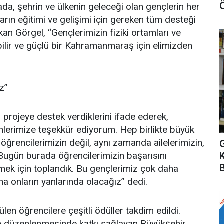
, şehrin ve ülkenin geleceği olan gençlerin her
arın eğitimi ve gelişimi için gereken tüm desteği
n Görgel, “Gençlerimizin fiziki ortamları ve
abilir ve güçlü bir Kahramanmaraş için elimizden
z”
ü projeye destek verdiklerini ifade ederek,
lerimize teşekkür ediyorum. Hep birlikte büyük
 öğrencilerimizin değil, aynı zamanda ailelerimizin,
 Bugün burada öğrencilerimizin başarısını
mek için toplandık. Bu gençlerimiz çok daha
a onların yanlarında olacağız” dedi.
n öğrencilere çeşitli ödüller takdim edildi.
un düzenlenmesinde katkı sağlayan Büyükşehir