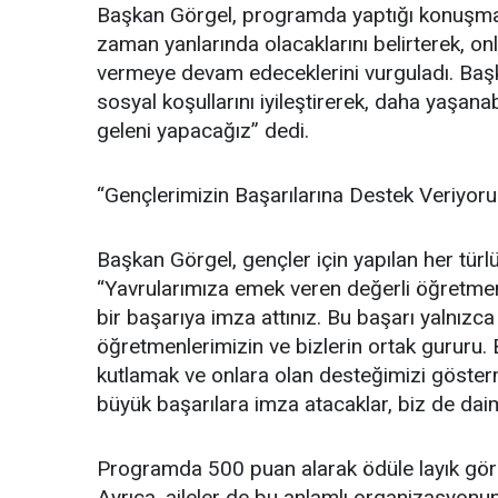
Başkan Görgel, programda yaptığı konuşmada
zaman yanlarında olacaklarını belirterek, onl
vermeye devam edeceklerini vurguladı. Başka
sosyal koşullarını iyileştirerek, daha yaşan
geleni yapacağız” dedi.
“Gençlerimizin Başarılarına Destek Veriyoru
Başkan Görgel, gençler için yapılan her türl
“Yavrularımıza emek veren değerli öğretmen
bir başarıya imza attınız. Bu başarı yalnızca
öğretmenlerimizin ve bizlerin ortak gururu.
kutlamak ve onlara olan desteğimizi göster
büyük başarılara imza atacaklar, biz de daim
Programda 500 puan alarak ödüle layık görüle
Ayrıca, aileler de bu anlamlı organizasyon