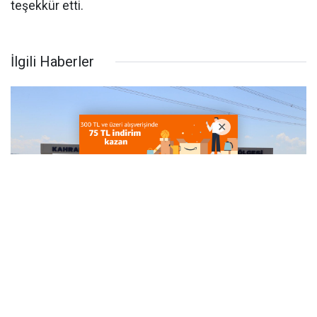
teşekkür etti.
İlgili Haberler
Kahramanmaraş Tomsuklu OSB’de 12 Sanayi
Parseli Yatırımcılara Tahsis Edilecek