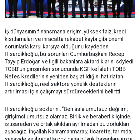
İş dünyasının finansmana erişim, yüksek faiz, kredi
kısıtlamaları ve ihracatta rekabet kaybı gibi önemli
sorunlarla karşı karşıya olduğunu kaydeden
Hisarcıklıoğlu, bu sorunları Cumhurbaşkanı Recep
Tayyip Erdoğan ve ilgili bakanlara aktardıklarını söyledi.
TOBB’un girişimleri sonucunda KGF kefaletli TOBB
Nefes Kredilerinin yeniden başlatıldığını hatırlatan
Hisarcıklıoğlu, reel sektöre yönelik desteklerin
artırılması için çalışmayı sürdüreceklerini belirtti.
Hisarcıklıoğlu sözlerini, “Ben asla umutsuz değilim;
girişimci umutsuz olamaz. Birlik ve beraberlik içinde,
istişareden ve ortak akıldan ayrılmadan bu zorlukları
aşacağız. İnşallah Kahramanmaraş; ticarette, tarımda,
sanayide ve ihracatta çok daha büyük başarılara imza