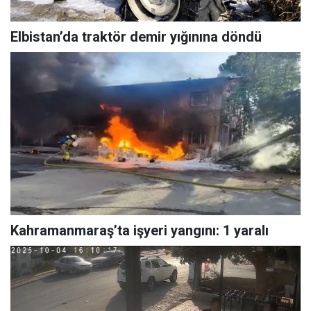
Elbistan’da traktör demir yığınına döndü
Kahramanmaraş’ta işyeri yangını: 1 yaralı