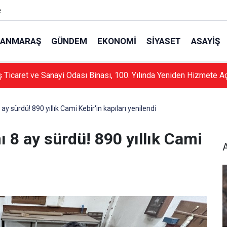
e
ANMARAŞ
GÜNDEM
EKONOMI
SIYASET
ASAYIŞ
Ticaret ve Sanayi Odası Binası, 100. Yılında Yeniden Hizmete Aç
sürdü! 890 yıllık Cami Kebir'in kapıları yenilendi
8 ay sürdü! 890 yıllık Cami