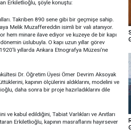
an Erkiletlioğlu, şöyle konuştu:
ılları. Takriben 890 sene gibi bir geçmişe sahip.
ya Melik Muzaffereddin isimli bir vali atanıyor.
yor hem minare ilave ediyor ve kuzeye de bir kapı
 dönemin üslubuyla. O kapı uzun yıllar görev
 1920'li yıllarda Ankara Etnografya Müzesi'ne
Fakültesi Dr. Öğretim Üyesi Ömer Devrim Aksoyak
üttüklerini, kapının ölçülerini aldıklarını, modelini ve
etlioğlu, daha sonra bir proje hazırladıklarını dile
i ve kabul edildiğini, Tabiat Varlıkları ve Anıtları
an Erkiletlioğlu, kapının masraflarını hayırsever