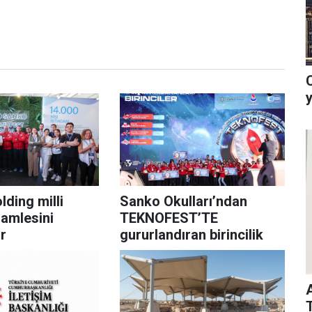
ding milli
Sanko Okulları’ndan
hamlesini
TEKNOFEST’TE
r
gururlandıran birincilik
T