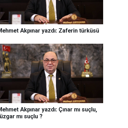
Mehmet Akpınar yazdı: Zaferin türküsü
Mehmet Akpınar yazdı: Çınar mı suçlu,
rüzgar mı suçlu ?