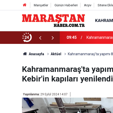
Manşetler
Günün Haberleri
Arşiv
Sitene Ekl
KAHRAM
klama
24
09:45
Kahramanmaraş 
Anasayfa
Aktüel
Kahramanmaraş'ta yapımı 8 ay 
Kahramanmaraş'ta yapımı 
Kebir'in kapıları yenilendi
Yayınlanma:
29 Eylül 2024 14:07