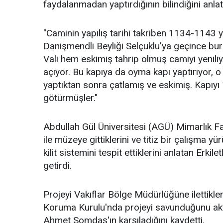
faydalanmadan yaptırdığının bilindiğini anlat
"Caminin yapılış tarihi takriben 1134-1143 y
Danişmendli Beyliği Selçuklu'ya geçince bura
Vali hem eskimiş tahrip olmuş camiyi yenili
açıyor. Bu kapıya da oyma kapı yaptırıyor, o
yaptıktan sonra çatlamış ve eskimiş. Kapıyı
götürmüşler."
Abdullah Gül Üniversitesi (AGÜ) Mimarlık 
ile müzeye gittiklerini ve titiz bir çalışma yür
kilit sistemini tespit ettiklerini anlatan Erkil
getirdi.
Projeyi Vakıflar Bölge Müdürlüğüne ilettiklerin
Koruma Kurulu'nda projeyi savunduğunu aktar
Ahmet Somdaş'ın karşıladığını kaydetti.