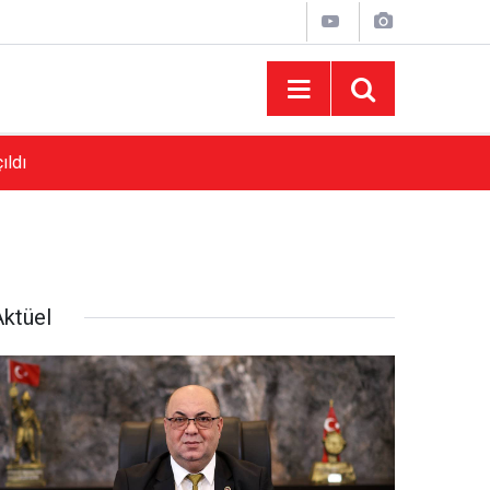
ıldı
16:30
Başkan Toptaş Tasarım Parklarımızla Onikişub
Aktüel