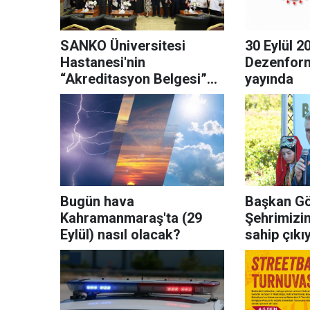
SANKO Üniversitesi
30 Eylül 20
Hastanesi'nin
Dezenform
“Akreditasyon Belgesi”
yayında
gururu
Bugün hava
Başkan Gö
Kahramanmaraş'ta (29
Şehrimizin
Eylül) nasıl olacak?
sahip çıkı