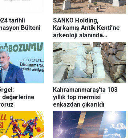
24 tarihli
SANKO Holding,
asyon Bülteni
Karkamış Antik Kenti’ne
arkeoloji alanında
dünyanın en özgün
koruyucu çatı eserini
kurdu
rgel:
Kahramanmaraş'ta 103
 değerlerine
yıllık top mermisi
yoruz
enkazdan çıkarıldı