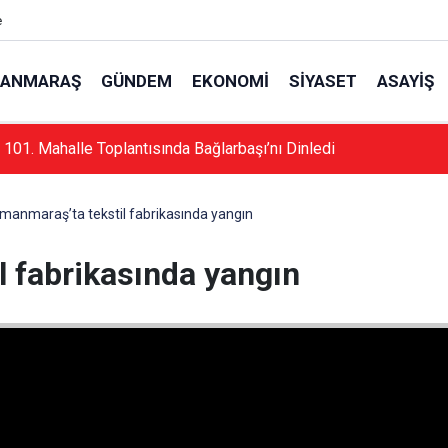
e
ANMARAŞ
GÜNDEM
EKONOMI
SIYASET
ASAYIŞ
 Tekne Sahiplerine Belge Uyarısı
manmaraş’ta tekstil fabrikasında yangın
 fabrikasında yangın