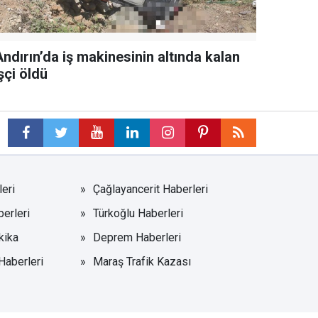
ndırın’da iş makinesinin altında kalan
şçi öldü
eri
Çağlayancerit Haberleri
erleri
Türkoğlu Haberleri
kika
Deprem Haberleri
Haberleri
Maraş Trafik Kazası