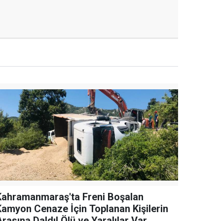
Kahramanmaraş'ta Freni Boşalan
Kamyon Cenaze İçin Toplanan Kişilerin
rasına Daldı! Ölü ve Yaralılar Var