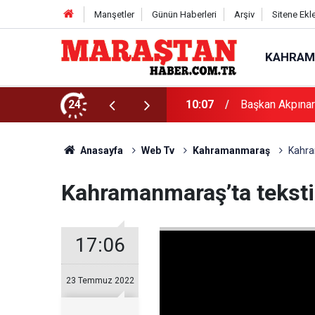
Manşetler
Günün Haberleri
Arşiv
Sitene Ekl
KAHRAM
aşı’nı Dinledi
24
10:02
Büyükşehir’den
Anasayfa
Web Tv
Kahramanmaraş
Kahra
Kahramanmaraş’ta tekstil
17:06
23 Temmuz 2022