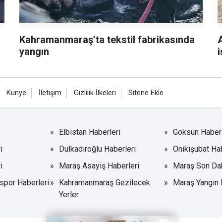
Kahramanmaraş’ta tekstil fabrikasında
A
yangın
i
Künye
İletişim
Gizlilik İlkeleri
Sitene Ekle
Elbistan Haberleri
Göksun Haberl
i
Dulkadiroğlu Haberleri
Onikişubat Hab
i
Maraş Asayiş Haberleri
Maraş Son Da
por Haberleri
Kahramanmaraş Gezilecek
Maraş Yangın 
Yerler