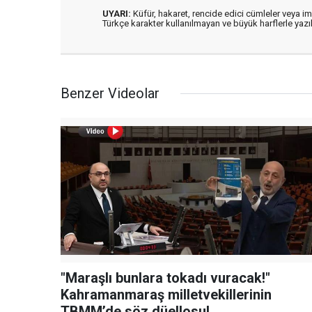
UYARI:
Küfür, hakaret, rencide edici cümleler veya imal
Türkçe karakter kullanılmayan ve büyük harflerle ya
Benzer Videolar
"Maraşlı bunlara tokadı vuracak!"
Kahramanmaraş milletvekillerinin
TBMM’de söz düellosu!