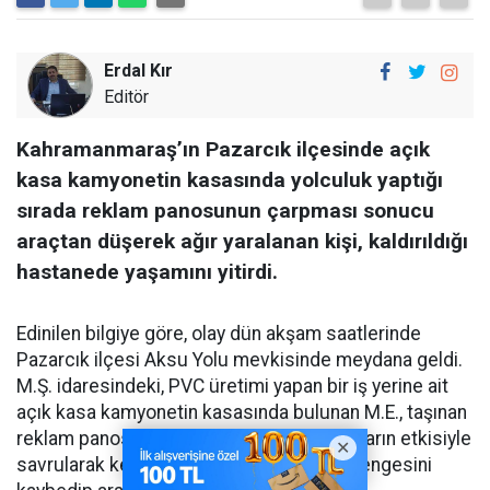
Erdal Kır
Editör
Kahramanmaraş’ın Pazarcık ilçesinde açık
kasa kamyonetin kasasında yolculuk yaptığı
sırada reklam panosunun çarpması sonucu
araçtan düşerek ağır yaralanan kişi, kaldırıldığı
hastanede yaşamını yitirdi.
Edinilen bilgiye göre, olay dün akşam saatlerinde
Pazarcık ilçesi Aksu Yolu mevkisinde meydana geldi.
M.Ş. idaresindeki, PVC üretimi yapan bir iş yerine ait
açık kasa kamyonetin kasasında bulunan M.E., taşınan
reklam panosunun seyir halindeyken rüzgarın etkisiyle
savrularak kendisine çarpması sonucu dengesini