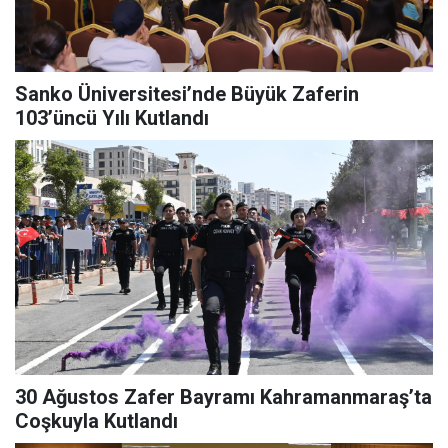
Sanko Üniversitesi’nde Büyük Zaferin
103’üncü Yılı Kutlandı
30 Ağustos Zafer Bayramı Kahramanmaraş’ta
Coşkuyla Kutlandı