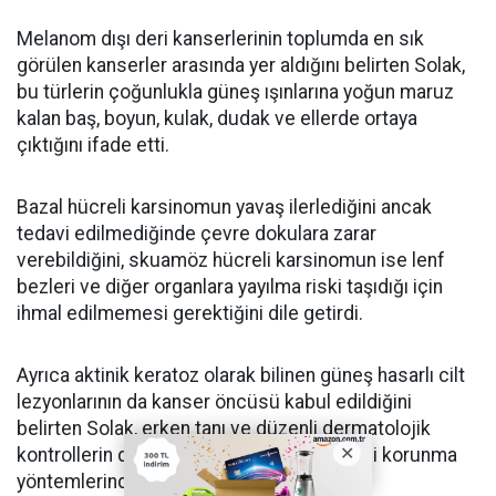
Melanom dışı deri kanserlerinin toplumda en sık
görülen kanserler arasında yer aldığını belirten Solak,
bu türlerin çoğunlukla güneş ışınlarına yoğun maruz
kalan baş, boyun, kulak, dudak ve ellerde ortaya
çıktığını ifade etti.
Bazal hücreli karsinomun yavaş ilerlediğini ancak
tedavi edilmediğinde çevre dokulara zarar
verebildiğini, skuamöz hücreli karsinomun ise lenf
bezleri ve diğer organlara yayılma riski taşıdığı için
ihmal edilmemesi gerektiğini dile getirdi.
Ayrıca aktinik keratoz olarak bilinen güneş hasarlı cilt
lezyonlarının da kanser öncüsü kabul edildiğini
belirten Solak, erken tanı ve düzenli dermatolojik
kontrollerin deri kanserlerine karşı en etkili korunma
yöntemlerinden biri olduğunu vurguladı.