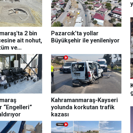
y
araş'ta 2 bin
Pazarcık’ta yollar
cesine ait nohut,
Büyükşehir ile yenileniyor
züm ve
aneleri
g
maraş
Kahramanmaraş-Kayseri
 “Engelleri”
yolunda korkutan trafik
ldırıyor
kazası