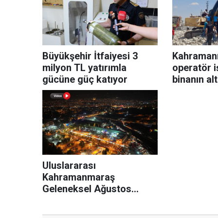
Büyükşehir İtfaiyesi 3
Kahraman
milyon TL yatırımla
operatör i
gücüne güç katıyor
binanın al
Uluslararası
Kahramanmaraş
Geleneksel Ağustos
Fuarı'nı 10 günde 400 bin
kişi ziyaret etti