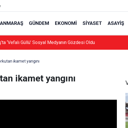
e
ANMARAŞ
GÜNDEM
EKONOMI
SIYASET
ASAYIŞ
ta ‘Vefalı Güllü’ Sosyal Medyanın Gözdesi Oldu
kutan ikamet yangını
an ikamet yangını