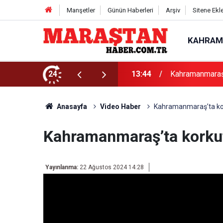
Manşetler
Günün Haberleri
Arşiv
Sitene Ekl
KAHRAM
ı
24
13:44
Kahramanmaraş’
Anasayfa
Video Haber
Kahramanmaraş’ta kor
Kahramanmaraş’ta korkut
Yayınlanma:
22 Ağustos 2024 14:28