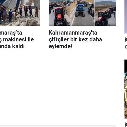
maraş’ta
Kahramanmaraş'ta
ş makinesi ile
çiftçiler bir kez daha
tında kaldı
eylemde!
K