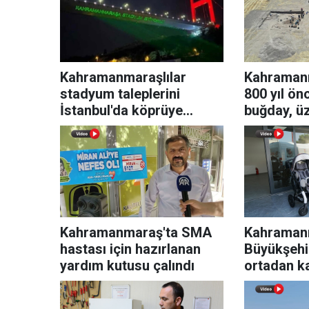
Kahramanmaraşlılar
Kahramanm
stadyum taleplerini
800 yıl ön
İstanbul'da köprüye
buğday, ü
yazdırdı
sarımsak t
bulundu!
Kahramanmaraş'ta SMA
Kahraman
hastası için hazırlanan
Büyükşehir
yardım kutusu çalındı
ortadan ka