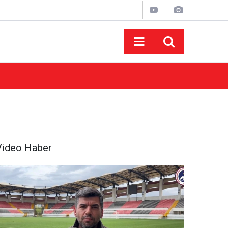
12:43
KSÜ Ziraat Fakültesi’nde Profesör Kadrosuna
Video Haber