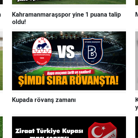
n
Kahramanmaraşspor yine 1 puana talip
oldu!
Kupada rövanş zamanı
y