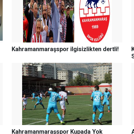
u
Kahramanmaraşspor ilgisizlikten dertli!
Kahramanmaraşspor Kupada Yok