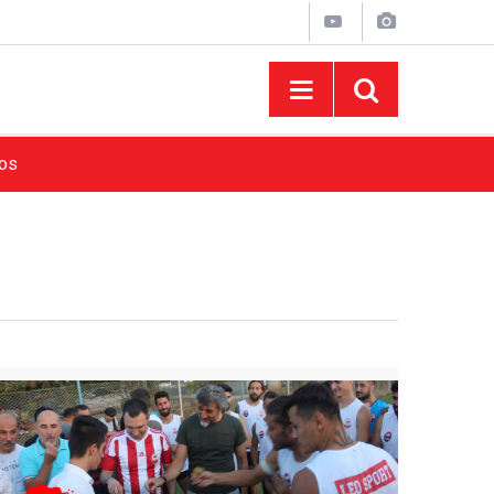
tos
15:56
Onikişubat Gündüz Bakımevi’nde 2026 Kayıtla