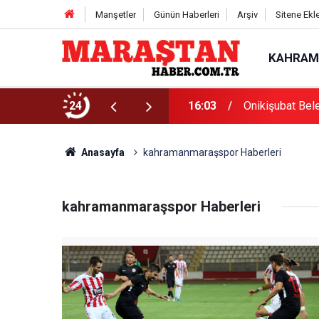
Manşetler
Günün Haberleri
Arşiv
Sitene Ekl
KAHRAM
 kaybetti
24
16:03
Onikişubat Bel
Anasayfa
kahramanmaraşspor Haberleri
kahramanmaraşspor Haberleri