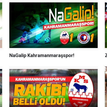
NaGalip Kahramanmaraşspor!