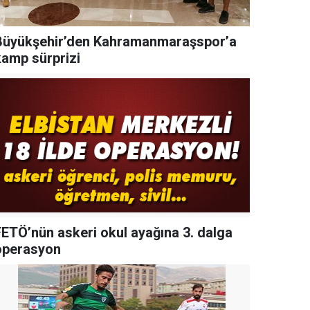
Büyükşehir’den Kahramanmaraşspor’a
kamp sürprizi
FETÖ’nün askeri okul ayağına 3. dalga
operasyon