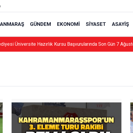
e
ANMARAŞ
GÜNDEM
EKONOMI
SIYASET
ASAYIŞ
ediyesi Üniversite Hazırlık Kursu Başvurularında Son Gün 7 Ağus