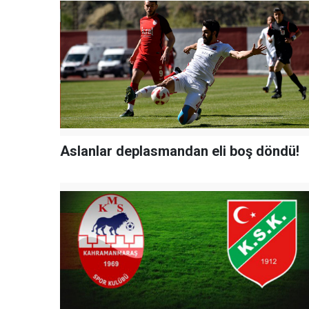
Aslanlar deplasmandan eli boş döndü!