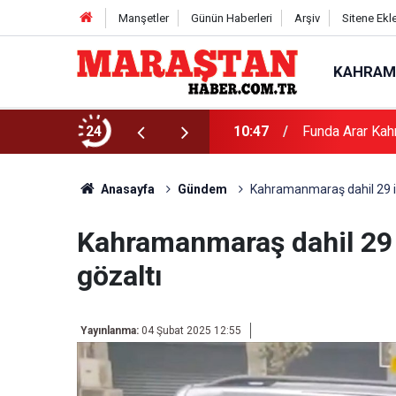
Manşetler
Günün Haberleri
Arşiv
Sitene Ekl
KAHRAM
24
10:47
Funda Arar Kah
Anasayfa
Gündem
Kahramanmaraş dahil 29 i
Kahramanmaraş dahil 29 
gözaltı
Yayınlanma:
04 Şubat 2025 12:55