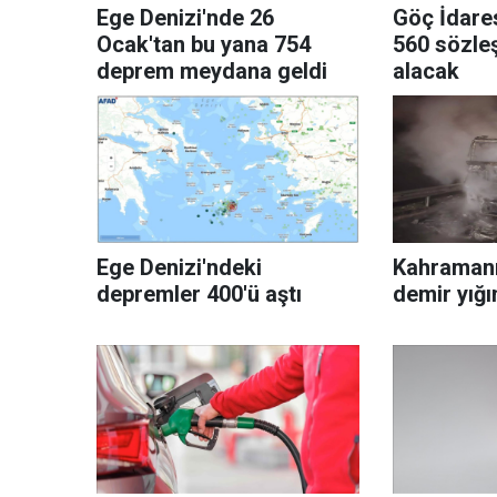
Ege Denizi'nde 26
Göç İdares
Ocak'tan bu yana 754
560 sözle
deprem meydana geldi
alacak
Ege Denizi'ndeki
Kahramanm
depremler 400'ü aştı
demir yığ