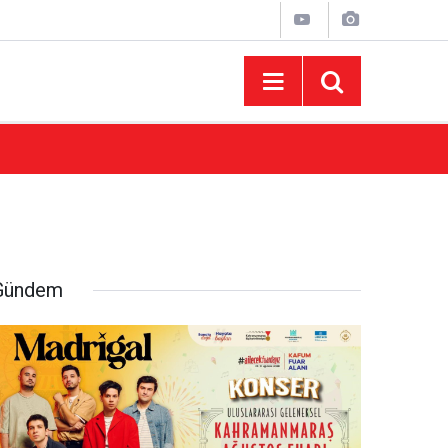
10:44
Madrigal Ağustos Fuarı’nda Binlerce Hayran
Gündem