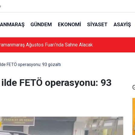
e
ANMARAŞ
GÜNDEM
EKONOMI
SIYASET
ASAYIŞ
ramanmaraş Ağustos Fuarı’nda Sahne Alacak
lde FETÖ operasyonu: 93 gözaltı
ilde FETÖ operasyonu: 93