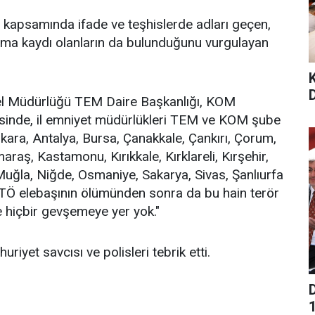
kapsamında ifade ve teşhislerde adları geçen,
anma kaydı olanların da bulunduğunu vurgulayan
D
nel Müdürlüğü TEM Daire Başkanlığı, KOM
nesinde, il emniyet müdürlükleri TEM ve KOM şube
ara, Antalya, Bursa, Çanakkale, Çankırı, Çorum,
raş, Kastamonu, Kırıkkale, Kırklareli, Kırşehir,
Muğla, Niğde, Osmaniye, Sakarya, Sivas, Şanlıurfa
TÖ elebaşının ölümünden sonra da bu hain terör
hiçbir gevşemeye yer yok."
riyet savcısı ve polisleri tebrik etti.