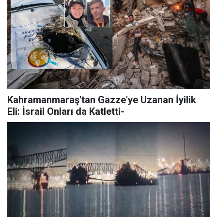
Kahramanmaraş'tan Gazze'ye Uzanan İyilik
Eli: İsrail Onları da Katletti-