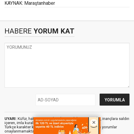
KAYNAK: Maraştanhaber
HABERE
YORUM KAT
UYARI:
Küfür, hakaret, rencide edici cümleler veya imalar, inançlara saldırı
içeren, imla kuralları ile yazılmamış,
Türkçe karakter kullanılmayan ve büyük harflerle yazılmış yorumlar
onaylanmamaktadır.