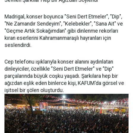
Sevilen Şarkılar Hep Bir Ağızdan Söylendi
Madrigal, konser boyunca "Seni Dert Etmeler", "Dip",
"Ne Zamandır Sendeyim", "Kelebekler", "Sana Ait" ve
"Geçme Artık Sokağımdan" gibi dinlenme rekorları
kıran eserlerini Kahramanmaraşlı hayranları için
seslendirdi.
Cep telefonu ışıklarıyla konser alanını aydınlatan
dinleyiciler, özellikle "Seni Dert Etmeler" ve "Dip"
parçalarında büyük coşku yaşadı. Şarkılara hep bir
ağızdan eşlik eden binlerce kişi, KAFUM'da görsel ve
işitsel bir şölen oluşturdu.