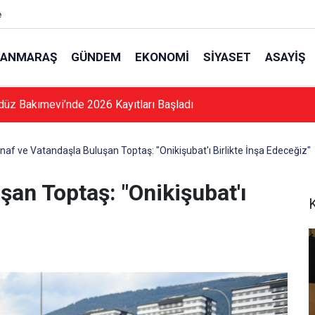
e
ANMARAŞ
GÜNDEM
EKONOMI
SIYASET
ASAYIŞ
düz Bakımevi’nde 2026 Kayıtları Başladı
naf ve Vatandaşla Buluşan Toptaş: "Onikişubat'ı Birlikte İnşa Edeceğiz"
şan Toptaş: "Onikişubat'ı