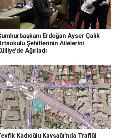
Cumhurbaşkanı Erdoğan Ayser Çalık
rtaokulu Şehitlerinin Ailelerini
ülliye’de Ağırladı
Tevfik Kadıoğlu Kavşağı’nda Trafiği