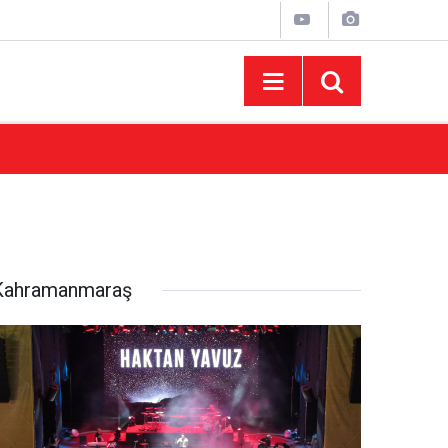
15:43
AFUM Ağustos Fuarı'nda Yener Bulut ve Hakt
Kahramanmaraş