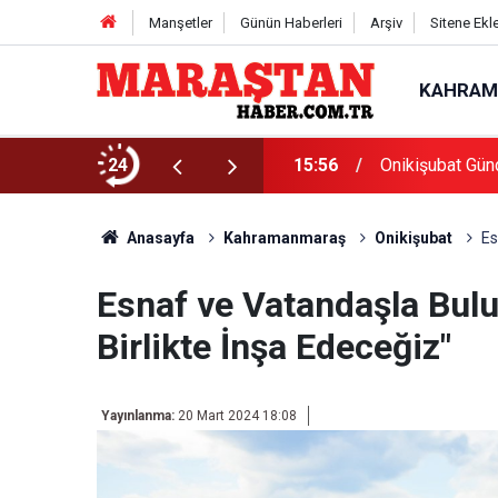
Manşetler
Günün Haberleri
Arşiv
Sitene Ekl
KAHRAM
Başvurularında Son Gün 7 Ağustos
24
15:56
Onikişubat Gün
Anasayfa
Kahramanmaraş
Onikişubat
Es
Esnaf ve Vatandaşla Bulu
Birlikte İnşa Edeceğiz"
Yayınlanma:
20 Mart 2024 18:08