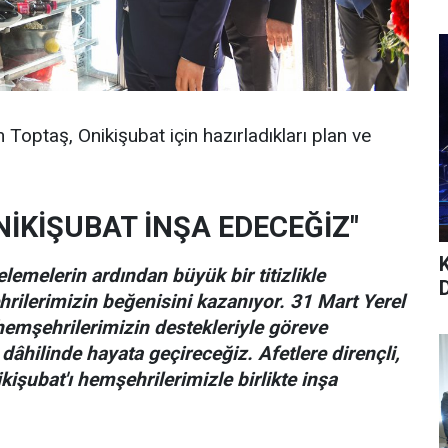
 Toptaş, Onikişubat için hazırladıkları plan ve
NİKİŞUBAT İNŞA EDECEĞİZ"
elemelerin ardından büyük bir titizlikle
hrilerimizin beğenisini kazanıyor. 31 Mart Yerel
 hemşehrilerimizin destekleriyle göreve
dâhilinde hayata geçireceğiz. Afetlere dirençli,
ikişubat'ı hemşehrilerimizle birlikte inşa