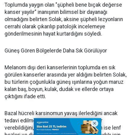
Toplumda yaygın olan "şüpheli bene bıçak değerse
kanser yayılır" inanışının bilimsel bir dayanağı
olmadığını belirten Solak, aksine şüpheli lezyonların
cerrahi olarak çıkarılıp patolojik incelemeye
gönderilmesinin hayat kurtardığını söyledi.
Güneş Gören Bölgelerde Daha Sık Görülüyor
Melanom dışı deri kanserlerinin toplumda en sık
görülen kanserler arasında yer aldığını belirten Solak,
bu türlerin çoğunlukla güneş ışınlarına yoğun maruz
kalan baş, boyun, kulak, dudak ve ellerde ortaya
çıktığını ifade etti.
Bazal hücreli karsinomun yavaş ilerlediğini ancak
tedavi edilmediğinde çevre dokulara zarar
verebildiğini, skuamöz hücreli karsinomun ise lenf
bezleri ve diğer organlara yayılma riski taşıdığı için