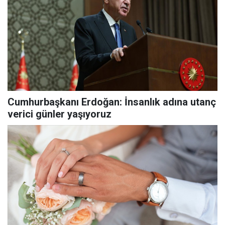
Cumhurbaşkanı Erdoğan: İnsanlık adına utanç
verici günler yaşıyoruz