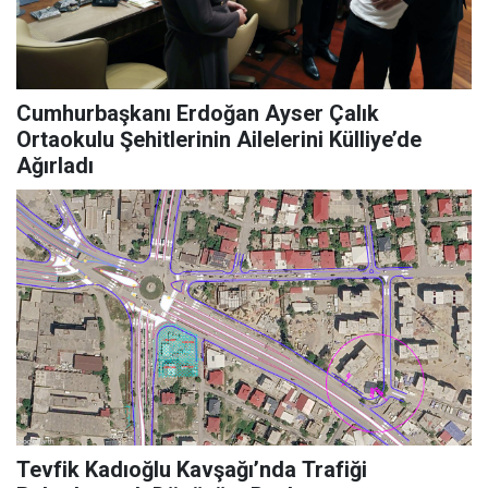
Cumhurbaşkanı Erdoğan Ayser Çalık
Ortaokulu Şehitlerinin Ailelerini Külliye’de
Ağırladı
Tevfik Kadıoğlu Kavşağı’nda Trafiği