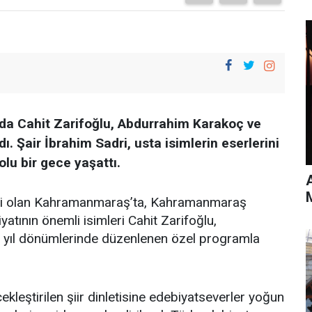
 Cahit Zarifoğlu, Abdurrahim Karakoç ve
ı. Şair İbrahim Sadri, usta isimlerin eserlerini
lu bir gece yaşattı.
ehri olan Kahramanmaraş’ta, Kahramanmaraş
atının önemli isimleri Cahit Zarifoğlu,
 yıl dönümlerinde düzenlenen özel programla
leştirilen şiir dinletisine edebiyatseverler yoğun