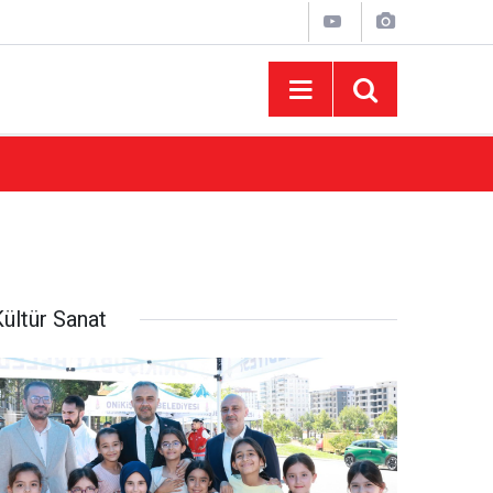
08:54
Ağustos Fuarı’nın Yedinci Gününe Zakkum D
ültür Sanat