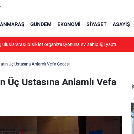
e
ANMARAŞ
GÜNDEM
EKONOMI
SIYASET
ASAYIŞ
luslararası bisiklet organizasyonuna ev sahipliği yaptı.
atın Üç Ustasına Anlamlı Vefa Gecesi
n Üç Ustasına Anlamlı Vefa
K