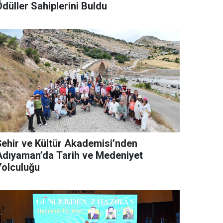
düller Sahiplerini Buldu
Şehir ve Kültür Akademisi’nden
Adıyaman’da Tarih ve Medeniyet
Yolculuğu