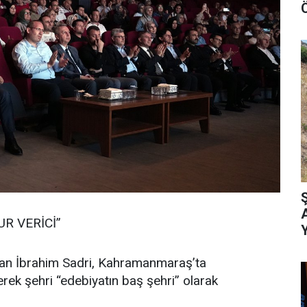
Ö
R VERİCİ”
an İbrahim Sadri, Kahramanmaraş’ta
k şehri “edebiyatın baş şehri” olarak