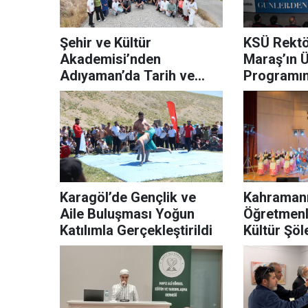
Şehir ve Kültür
KSÜ Rekt
Akademisi’nden
Maraş’ın 
Adıyaman’da Tarih ve
Programın
Medeniyet Yolculuğu
Karagöl’de Gençlik ve
Kahraman
Aile Buluşması Yoğun
Öğretmenl
Katılımla Gerçekleştirildi
Kültür Şöl