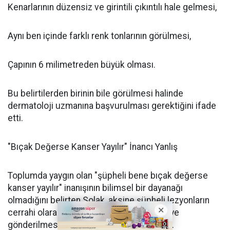
Kenarlarının düzensiz ve girintili çıkıntılı hale gelmesi,
Aynı ben içinde farklı renk tonlarının görülmesi,
Çapının 6 milimetreden büyük olması.
Bu belirtilerden birinin bile görülmesi halinde
dermatoloji uzmanına başvurulması gerektiğini ifade
etti.
"Bıçak Değerse Kanser Yayılır" İnancı Yanlış
Toplumda yaygın olan "şüpheli bene bıçak değerse
kanser yayılır" inanışının bilimsel bir dayanağı
olmadığını belirten Solak, aksine şüpheli lezyonların
cerrahi olarak çıkarılıp patolojik incelemeye
gönderilmesinin hayat kurtardığını söyledi.