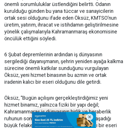
önemli sorumluluklar üstlendiğini belirtti. Odanın
kurulduğu günden bu yana tüccar ve sanayicilerin
ortak sesi olduğunu ifade eden Öksüz, KMTSO’nun
üretim, yatırım, ihracat ve istihdamın geliştirilmesine
yönelik çalışmalarıyla Kahramanmaraş ekonomisine
öncülük ettiğini söyledi.
6 Şubat depremlerinin ardından iş dünyasının
sergilediği dayanışmanın, şehrin yeniden ayağa kalkma
sürecine önemli katkılar sunduğunu vurgulayan
Öksüz, yeni hizmet binasının bu azmin ve ortak
iradenin kalıcı bir eseri olduğunu dile getirdi.
Öksüz, “Bugün açılışını gerçekleştirdiğimiz yeni
hizmet binamız, yalnızca fiziki bir yapı değil;
Kahramanmaraş iş dünyasının birlik ve beraberlik
ruhunun somut bir ifadesidir. Şehrimizin yaşadığı
büyük felaketin ardından böylesine anlamlı bir eseri