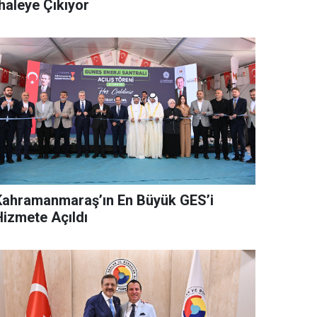
haleye Çıkıyor
Kahramanmaraş’ın En Büyük GES’i
Hizmete Açıldı