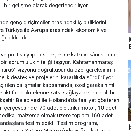
 bir gelişme olarak değerlendiriliyor.
e genç girişimciler arasındaki iş birliklerini
i ve Türkiye ile Avrupa arasındaki ekonomik ve
i bildirildi.
ve politika yapım süreçlerine katkı imkânı sunan
 bir sorumluluk niteliği taşıyor. Kahramanmaraş
maraş” vizyonu doğrultusunda özel gereksinimli
lik destek ve projelerini kararlılıkla sürdürüyor.
irilen çalışmalar kapsamında, özel gereksinimli
aktif olabilmelerine katkı sağlayacak anlamlı bir
şehir Belediyesi ile Hollanda’da faaliyet gösteren
m çerçevesinde; 70 adet elektrikli motor, 10 adet
li medikal malzeme olmak üzere toplam 160 adet
tandaşlara teslim edildi. Teslim programı,
an Engelsiz Yaşam Merkezi’nde yoğun katılımla