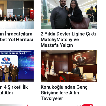
n İhracatçılara
2 Yılda Devler Ligine Çıktı
bet Yol Haritası
MatchyMatchy ve
Mustafa Yalçın
4 Şirketi İlk
Konukoğlu’ndan Genç
l Aldı
Girişimcilere Altın
Tavsiyeler