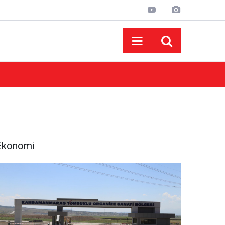
10:44
Madrigal Ağustos Fuarı’nda Binlerce Hayran
Ekonomi