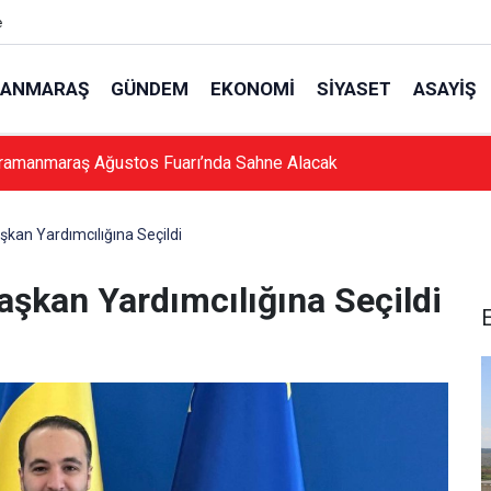
e
ANMARAŞ
GÜNDEM
EKONOMI
SIYASET
ASAYIŞ
ramanmaraş Ağustos Fuarı’nda Sahne Alacak
kan Yardımcılığına Seçildi
şkan Yardımcılığına Seçildi