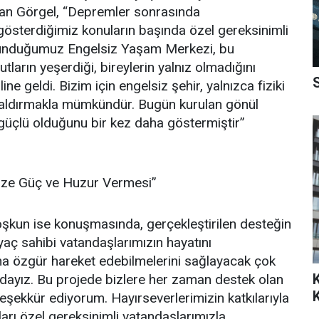
şkan Görgel, “Depremler sonrasında
sterdiğimiz konuların başında özel gereksinimli
ulunduğumuz Engelsiz Yaşam Merkezi, bu
ların yeşerdiği, bireylerin yalnız olmadığını
ne geldi. Bizim için engelsiz şehir, yalnızca fiziki
i kaldırmakla mümkündür. Bugün kurulan gönül
 güçlü olduğunu bir kez daha göstermiştir”
ize Güç ve Huzur Vermesi”
un ise konuşmasında, gerçekleştirilen desteğin
aç sahibi vatandaşlarımızın hayatını
ha özgür hareket edebilmelerini sağlayacak çok
radayız. Bu projede bizlere her zaman destek olan
ekkür ediyorum. Hayırseverlerimizin katkılarıyla
çları özel gereksinimli vatandaşlarımızla