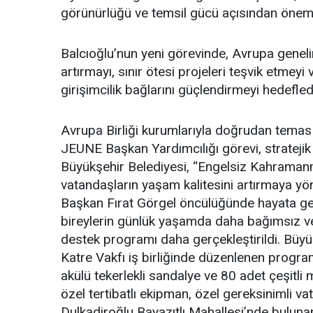
görünürlüğü ve temsil gücü açısından önemli
Balcıoğlu’nun yeni görevinde, Avrupa genelind
artırmayı, sınır ötesi projeleri teşvik etmey
girişimcilik bağlarını güçlendirmeyi hedeflediğ
Avrupa Birliği kurumlarıyla doğrudan temas 
JEUNE Başkan Yardımcılığı görevi, stratejik
Büyükşehir Belediyesi, “Engelsiz Kahraman
vatandaşların yaşam kalitesini artırmaya yöne
Başkan Fırat Görgel öncülüğünde hayata geç
bireylerin günlük yaşamda daha bağımsız ve 
destek programı daha gerçekleştirildi. Büyük
Katre Vakfı iş birliğinde düzenlenen progra
akülü tekerlekli sandalye ve 80 adet çeşit
özel tertibatlı ekipman, özel gereksinimli va
Dulkadiroğlu Bayazıtlı Mahallesi’nde bulun