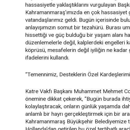
hassasiyetle yaklaştıklarını vurgulayan Ba
Kahramanmaraş’ımızda en çok hassasiyet gö
vatandaşlarımız geldi. Bugün içerisinde b
anlayışımızın somut bir tezahürü. Burası umut
hissettiği ve güç bulduğu bir yaşam alanı hali
düzenlemelerle değil, kalplerdeki engeller
köprüsü, mesafelerin değil iyiliğin ne kadar
ifadelerini kullandı.
“Temennimiz, Desteklerin Özel Kardeşlerim
Katre Vakfı Başkanı Muhammet Mehmet Coşk
önemine dikkat çekerek, “Bugün burada ihtiy
kolaylaştıracak, onların günlük yaşamda da
anlamlı bir hayrı gerçekleştirmek için bir a
Kahramanmaraş Büyükşehir Belediyemize teş
Hollanda’dan getirilen bu özel tertibatlı ara