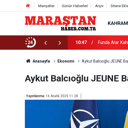
Manşetler
Günün Haberleri
Arşiv
Sitene Ekl
KAHRAM
24
10:47
Funda Arar Kah
Anasayfa
Ekonomi
Aykut Balcıoğlu JEUNE Baş
Aykut Balcıoğlu JEUNE Ba
Yayınlanma:
16 Aralık 2025 11:28