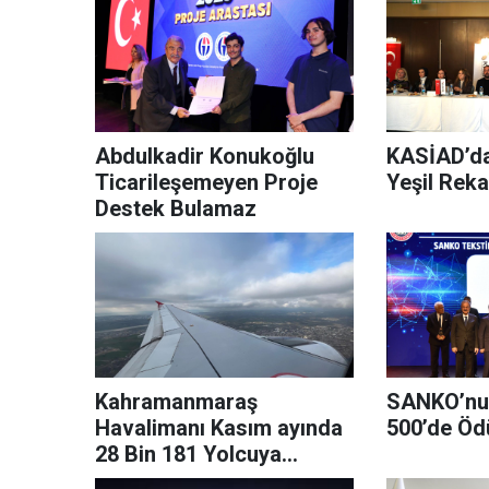
Abdulkadir Konukoğlu
KASİAD’da
Ticarileşemeyen Proje
Yeşil Reka
Destek Bulamaz
Kahramanmaraş
SANKO’nun 
Havalimanı Kasım ayında
500’de Ödü
28 Bin 181 Yolcuya
Hizmet Verdi