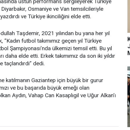
şmasında üstün performans sergileyerek Türkiye
 Diyarbakır, Osmaniye ve Van temsilcileriyle
zdırdı ve Türkiye ikinciliğini elde etti.
ullah Taşdemir, 2021 yılından bu yana her yıl
K
rak, “Kadın futbol takımımız geçen yıl Türkiye
bol Şampiyonası’nda ülkemizi temsil etti. Bu yıl
 daha elde etti. Erkek takımımız da son iki yıldır
le taçlandırdı” dedi.
ine katılmanın Gaziantep için büyük bir gurur
mızı ve bu başarıda büyük emeği olan
kan Aydın, Vahap Can Kasaplıgil ve Uğur Alkan’ı