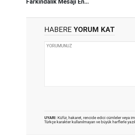
Farkındalık Mesajı En
büyük engel sevgisizliktir
HABERE
YORUM KAT
UYARI:
Küfür, hakaret, rencide edici cümleler veya imal
Türkçe karakter kullanılmayan ve büyük harflerle ya