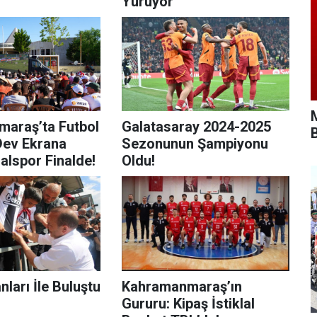
Yürüyor
araş’ta Futbol
Galatasaray 2024-2025
ev Ekrana
Sezonunun Şampiyonu
lalspor Finalde!
Oldu!
nları İle Buluştu
Kahramanmaraş’ın
Gururu: Kipaş İstiklal