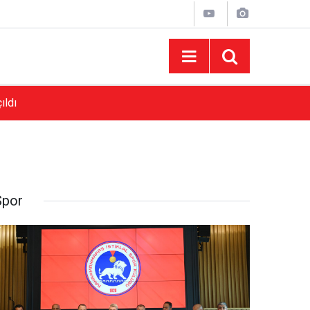
ıldı
16:30
Başkan Toptaş Tasarım Parklarımızla Onikişub
Spor