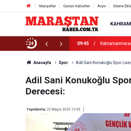
Manşetler
Günün Haberleri
Arşiv
Sitene Ekl
KAHRAM
klama
24
09:45
Kahramanmaraş 
Anasayfa
Spor
Adil Sani Konukoğlu Spor Lises
Adil Sani Konukoğlu Spor
Derecesi:
Yayınlanma:
22 Mayıs 2025 13:05