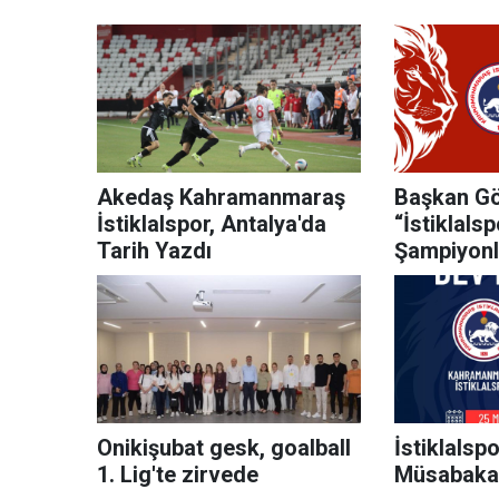
Akedaş Kahramanmaraş
Başkan Gö
İstiklalspor, Antalya'da
“İstiklals
Tarih Yazdı
Şampiyonl
Hayırlı Ol
Onikişubat gesk, goalball
İstiklalspo
1. Lig'te zirvede
Müsabakas