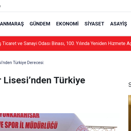
e
ANMARAŞ
GÜNDEM
EKONOMI
SIYASET
ASAYIŞ
Ticaret ve Sanayi Odası Binası, 100. Yılında Yeniden Hizmete Aç
i’nden Türkiye Derecesi:
 Lisesi’nden Türkiye