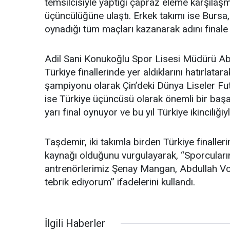
temsilcisiyle yaptığı çapraz eleme karşıla
üçüncülüğüne ulaştı. Erkek takımı ise Bursa,
oynadığı tüm maçları kazanarak adını finale ya
Adil Sani Konukoğlu Spor Lisesi Müdürü Abd
Türkiye finallerinde yer aldıklarını hatırlata
şampiyonu olarak Çin’deki Dünya Liseler Fut
ise Türkiye üçüncüsü olarak önemli bir başarı
yarı final oynuyor ve bu yıl Türkiye ikinciliğiy
Taşdemir, iki takımla birden Türkiye finaller
kaynağı olduğunu vurgulayarak, “Sporcuları
antrenörlerimiz Şenay Mangan, Abdullah Vol
tebrik ediyorum” ifadelerini kullandı.
İlgili Haberler