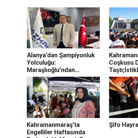
Alanya’dan Şampiyonluk
Kahramanm
Yolculuğu:
Coşkusu D
Maraşlıoğlu’ndan
Taştı;İstik
Taraftara Otobüs Desteği
Kahramanmaraş’ta
Şifo Hayra
Engelliler Haftasında