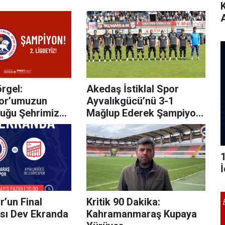
rgel:
Akedaş İstiklal Spor
por’umuzun
Ayvalıkgücü’nü 3-1
uğu Şehrimize
Mağlup Ederek Şampiyon
sun”
Oldu
r’un Final
Kritik 90 Dakika:
ı Dev Ekranda
Kahramanmaraş Kupaya