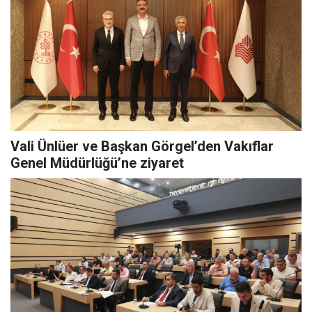
Vali Ünlüer ve Başkan Görgel’den Vakıflar
Genel Müdürlüğü’ne ziyaret