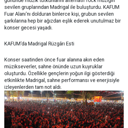
gününde müzik tutkunlarını alternatif rock müziğin
sevilen gruplarından Madrigal ile buluşturdu. KAFUM
Fuar Alanı'nı dolduran binlerce kişi, grubun sevilen
şarkılarına hep bir ağızdan eşlik ederek unutulmaz bir
konser gecesi yaşadı.
KAFUM'da Madrigal Rüzgârı Esti
Konser saatinden önce fuar alanına akın eden
müzikseverler, sahne önünde uzun kuyruklar
oluşturdu. Özellikle gençlerin yoğun ilgi gösterdiği
etkinlikte Madrigal, sahne performansı ve enerjisiyle
izleyenlerden tam not aldı.