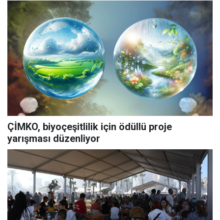
ÇİMKO, biyoçeşitlilik için ödüllü proje
yarışması düzenliyor