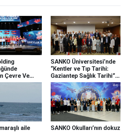
lding
SANKO Üniversitesi’nde
üğünde
“Kentler ve Tıp Tarihi:
n Çevre Ve
Gaziantep Sağlık Tarihi”
olojileri
sempozyumu düzenlendi
nda ödüller
i buldu
araşlı aile
SANKO Okulları’nın dokuz