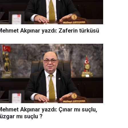
Mehmet Akpınar yazdı: Zaferin türküsü
Mehmet Akpınar yazdı: Çınar mı suçlu,
rüzgar mı suçlu ?