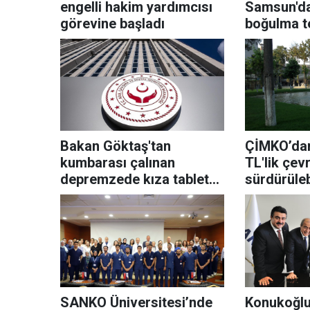
engelli hakim yardımcısı
Samsun'da
görevine başladı
boğulma te
Bakan Göktaş'tan
ÇİMKO’dan
kumbarası çalınan
TL'lik çev
depremzede kıza tablet
sürdürüleb
hediyesi
adımlar
SANKO Üniversitesi’nde
Konukoğlu 