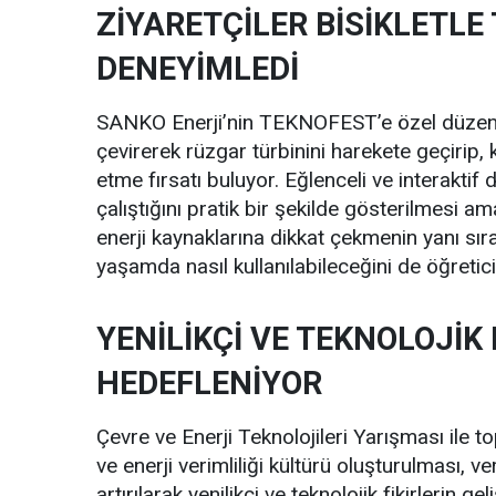
ZİYARETÇİLER BİSİKLETLE
DENEYİMLEDİ
SANKO Enerji’nin TEKNOFEST’e özel düzenledi
çevirerek rüzgar türbinini harekete geçirip, ke
etme fırsatı buluyor. Eğlenceli ve interaktif 
çalıştığını pratik bir şekilde gösterilmesi ama
enerji kaynaklarına dikkat çekmenin yanı sıra
yaşamda nasıl kullanılabileceğini de öğretici
YENİLİKÇİ VE TEKNOLOJİK 
HEDEFLENİYOR
Çevre ve Enerji Teknolojileri Yarışması ile to
ve enerji verimliliği kültürü oluşturulması, ve
artırılarak yenilikçi ve teknolojik fikirlerin ge