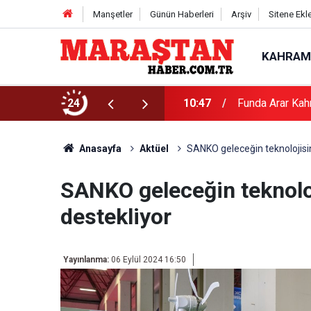
Manşetler
Günün Haberleri
Arşiv
Sitene Ekl
KAHRAM
24
10:47
Funda Arar Kah
Anasayfa
Aktüel
SANKO geleceğin teknolojisin
SANKO geleceğin teknoloj
destekliyor
Yayınlanma:
06 Eylül 2024 16:50