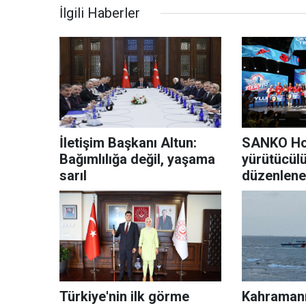
İlgili Haberler
İletişim Başkanı Altun:
SANKO Ho
Bağımlılığa değil, yaşama
yürütücül
sarıl
düzenlene
Enerji Tekn
yarışması
sahiplerin
Türkiye'nin ilk görme
Kahramanm