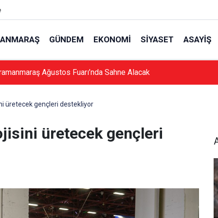
e
ANMARAŞ
GÜNDEM
EKONOMI
SIYASET
ASAYIŞ
ramanmaraş Ağustos Fuarı’nda Sahne Alacak
i üretecek gençleri destekliyor
isini üretecek gençleri