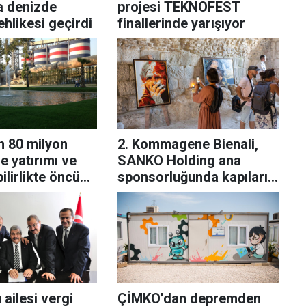
 denizde
projesi TEKNOFEST
hlikesi geçirdi
finallerinde yarışıyor
 80 milyon
2. Kommagene Bienali,
re yatırımı ve
SANKO Holding ana
ilirlikte öncü
sponsorluğunda kapılarını
açtı
ailesi vergi
ÇİMKO’dan depremden