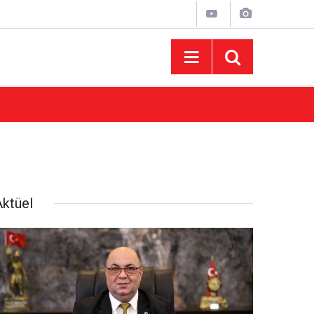
10:44
Madrigal Ağustos Fuarı’nda Binlerce Hayran
Aktüel