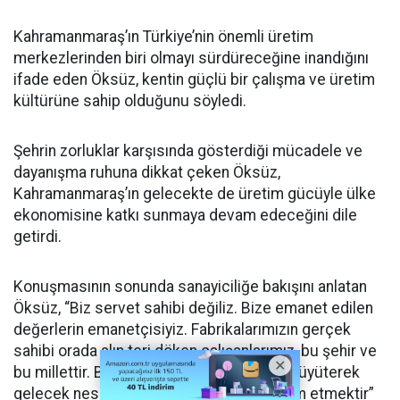
Kahramanmaraş’ın Türkiye’nin önemli üretim
merkezlerinden biri olmayı sürdüreceğine inandığını
ifade eden Öksüz, kentin güçlü bir çalışma ve üretim
kültürüne sahip olduğunu söyledi.
Şehrin zorluklar karşısında gösterdiği mücadele ve
dayanışma ruhuna dikkat çeken Öksüz,
Kahramanmaraş’ın gelecekte de üretim gücüyle ülke
ekonomisine katkı sunmaya devam edeceğini dile
getirdi.
Konuşmasının sonunda sanayiciliğe bakışını anlatan
Öksüz, “Biz servet sahibi değiliz. Bize emanet edilen
değerlerin emanetçisiyiz. Fabrikalarımızın gerçek
sahibi orada alın teri döken çalışanlarımız, bu şehir ve
bu millettir. Bizim görevimiz bu emaneti büyüterek
gelecek nesillere ve güvenilir ellere teslim etmektir”