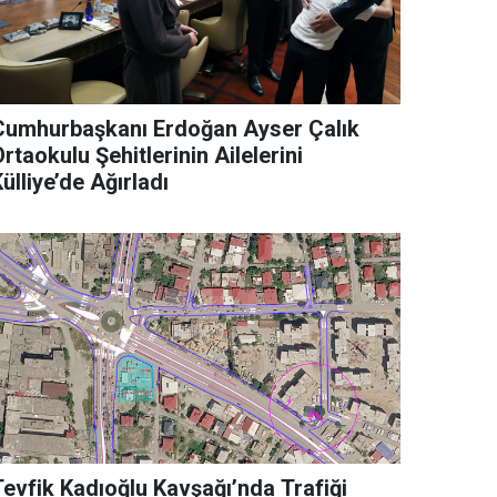
Cumhurbaşkanı Erdoğan Ayser Çalık
rtaokulu Şehitlerinin Ailelerini
ülliye’de Ağırladı
Tevfik Kadıoğlu Kavşağı’nda Trafiği