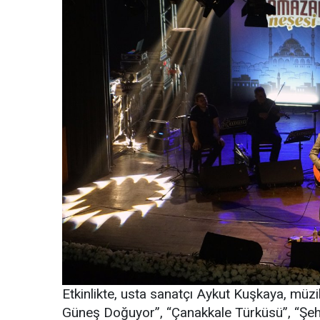
Etkinlikte, usta sanatçı Aykut Kuşkaya, müzik
Güneş Doğuyor”, “Çanakkale Türküsü”, “Şeh