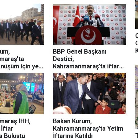
kapılarını açıyor
O
K
rum,
BBP Genel Başkanı
maraş’ta
Destici,
nüşüm için yeni
Kahramanmaraş'ta iftar
rdi
programında konuştu:
maraş İHH,
Bakan Kurum,
İftar
Kahramanmaraş'ta Yetim
a Buluştu
İftarına Katıldı