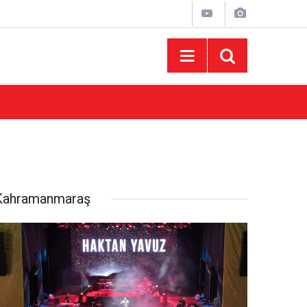
15:43
AFUM Ağustos Fuarı'nda Yener Bulut ve Hakt
Kahramanmaraş