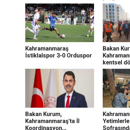
Kahramanmaraş
Bakan Ku
İstiklalspor 3-0 Orduspor
Kahraman
kentsel dö
talimat ve
Bakan Kurum,
Kahraman
Kahramanmaraş'ta İl
Yetimlerle 
Koordinasyon
Sofrasınd