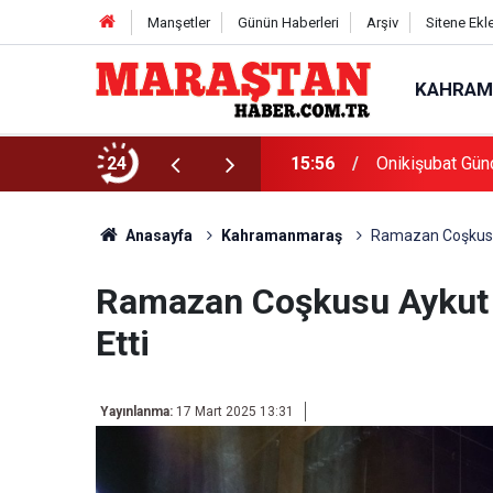
Manşetler
Günün Haberleri
Arşiv
Sitene Ekl
KAHRAM
Başvurularında Son Gün 7 Ağustos
24
15:56
Onikişubat Gün
Anasayfa
Kahramanmaraş
Ramazan Coşkusu 
Ramazan Coşkusu Aykut 
Etti
Yayınlanma:
17 Mart 2025 13:31