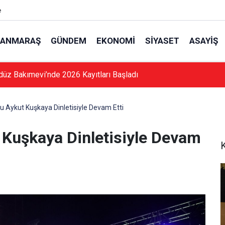
e
ANMARAŞ
GÜNDEM
EKONOMI
SIYASET
ASAYIŞ
düz Bakımevi’nde 2026 Kayıtları Başladı
Aykut Kuşkaya Dinletisiyle Devam Etti
Kuşkaya Dinletisiyle Devam