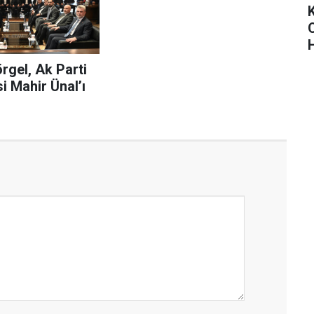
rgel, Ak Parti
 Mahir Ünal’ı