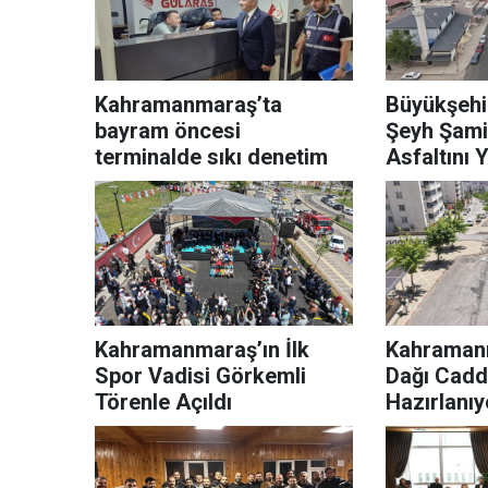
Kahramanmaraş’ta
Büyükşehir
bayram öncesi
Şeyh Şami
terminalde sıkı denetim
Asfaltını Y
Kahramanmaraş’ın İlk
Kahramanm
Spor Vadisi Görkemli
Dağı Cadd
Törenle Açıldı
Hazırlanıy