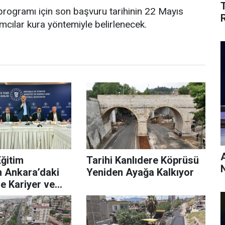
 programı için son başvuru tarihinin 22 Mayıs
lımcılar kura yöntemiyle belirlenecek.
ğitim
Tarihi Kanlıdere Köprüsü
n Ankara’daki
Yeniden Ayağa Kalkıyor
e Kariyer ve
eği