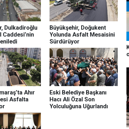
, Dulkadiroğlu
Büyükşehir, Doğukent
l Caddesi’nin
Yolunda Asfalt Mesaisini
eniledi
Sürdürüyor
araş’ta Ahır
Eski Belediye Başkanı
esi Asfalta
Hacı Ali Özal Son
or
Yolculuğuna Uğurlandı