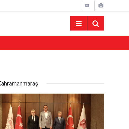
11:10
Kahramanmaraş’ta kamyonetten düşen işçi hay
Kahramanmaraş