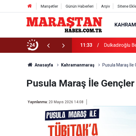
Manşetler
Günün Haberleri
Arşiv
Sitene Ekl
KAHRAM
üdürlüğü’ne Tarihi Miras Mesaisi
24
11:33
Dulkadiroğlu Be
Anasayfa
Kahramanmaraş
Pusula Maraş İle 
Pusula Maraş İle Gençler 
Yayınlanma:
20 Mayıs 2026 14:08