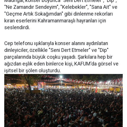
Madrigal, konser boyunca "Seni Dert Etmeler", "Dip",
"Ne Zamandır Sendeyim", "Kelebekler", "Sana Ait" ve
"Geçme Artık Sokağımdan" gibi dinlenme rekorları
kıran eserlerini Kahramanmaraşlı hayranları için
seslendirdi.
Cep telefonu ışıklarıyla konser alanını aydınlatan
dinleyiciler, özellikle "Seni Dert Etmeler" ve "Dip"
parçalarında büyük coşku yaşadı. Şarkılara hep bir
ağızdan eşlik eden binlerce kişi, KAFUM'da görsel ve
işitsel bir şölen oluşturdu.