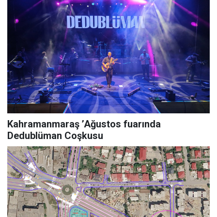
Kahramanmaraş ’Ağustos fuarında
Dedublüman Coşkusu