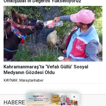
Onikişubat’ın Değerini Yükseltiyoruz
Kahramanmaraş’ta ‘Vefalı Güllü’ Sosyal
Medyanın Gözdesi Oldu
KAYNAK: Maraştanhaber
HABERE
YORUM KAT