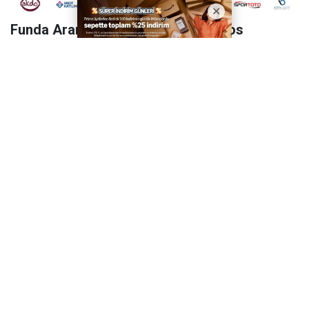
Funda Arar Kahramanmaraş Ağustos
Fuarı’nda Sahne Alacak
Madrigal Ağustos Fuarı’nda Binlerce
Hayranıyla Buluştu