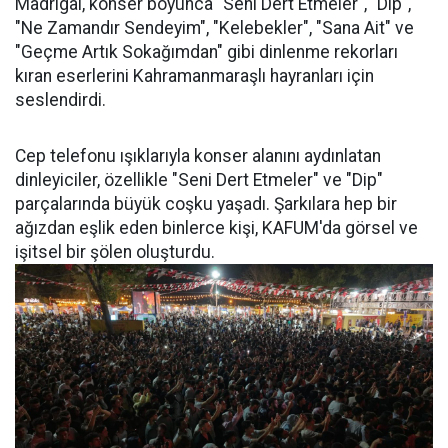
Madrigal, konser boyunca "Seni Dert Etmeler", "Dip",
"Ne Zamandır Sendeyim", "Kelebekler", "Sana Ait" ve
"Geçme Artık Sokağımdan" gibi dinlenme rekorları
kıran eserlerini Kahramanmaraşlı hayranları için
seslendirdi.
Cep telefonu ışıklarıyla konser alanını aydınlatan
dinleyiciler, özellikle "Seni Dert Etmeler" ve "Dip"
parçalarında büyük coşku yaşadı. Şarkılara hep bir
ağızdan eşlik eden binlerce kişi, KAFUM'da görsel ve
işitsel bir şölen oluşturdu.