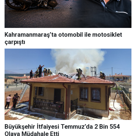
Kahramanmaraş’ta otomobil ile motosiklet
çarpıştı
Büyükşehir İtfaiyesi Temmuz’da 2 Bin 554
Olaya Müdahale Etti