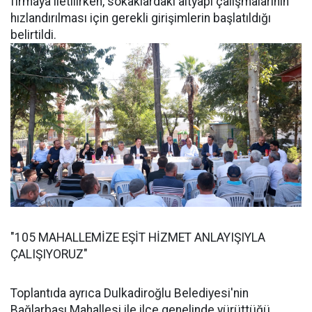
firmaya iletilirken, sokaklardaki altyapı çalışmalarının
hızlandırılması için gerekli girişimlerin başlatıldığı
belirtildi.
"105 MAHALLEMİZE EŞİT HİZMET ANLAYIŞIYLA
ÇALIŞIYORUZ"
Toplantıda ayrıca Dulkadiroğlu Belediyesi'nin
Bağlarbaşı Mahallesi ile ilçe genelinde yürüttüğü