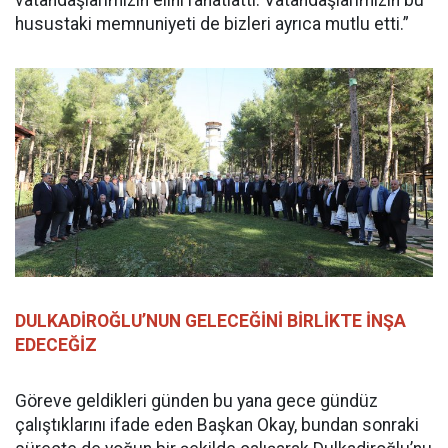
vatandaşlarımızın elini rahatlattı. Vatandaşlarımızın bu
husustaki memnuniyeti de bizleri ayrıca mutlu etti.”
DULKADİROĞLU’NUN GELECEĞİNİ BİRLİKTE İNŞA
EDECEĞİZ
Göreve geldikleri günden bu yana gece gündüz
çalıştıklarını ifade eden Başkan Okay, bundan sonraki