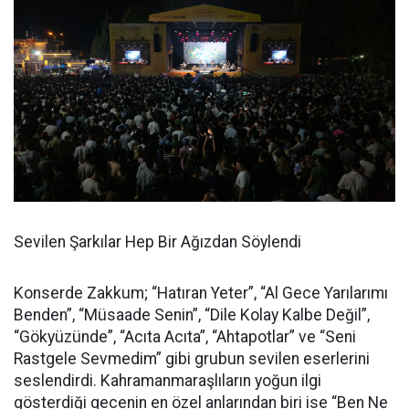
Sevilen Şarkılar Hep Bir Ağızdan Söylendi
Konserde Zakkum; “Hatıran Yeter”, “Al Gece Yarılarımı
Benden”, “Müsaade Senin”, “Dile Kolay Kalbe Değil”,
“Gökyüzünde”, “Acıta Acıta”, “Ahtapotlar” ve “Seni
Rastgele Sevmedim” gibi grubun sevilen eserlerini
seslendirdi. Kahramanmaraşlıların yoğun ilgi
gösterdiği gecenin en özel anlarından biri ise “Ben Ne