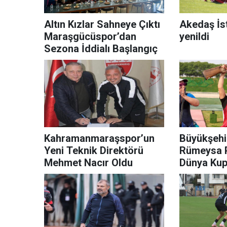
Altın Kızlar Sahneye Çıktı
Akedaş İst
Maraşgücüspor’dan
yenildi
Sezona İddialı Başlangıç
Kahramanmaraşspor’un
Büyükşehi
Yeni Teknik Direktörü
Rümeysa P
Mehmet Nacır Oldu
Dünya Kup
Madalya K