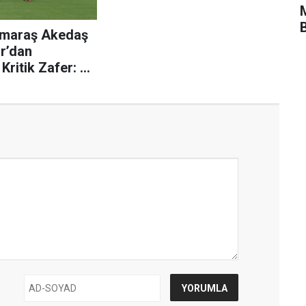
maraş Akedaş
or’dan
Kritik Zafer: 4-