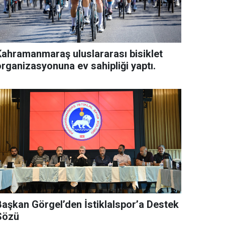
Kahramanmaraş uluslararası bisiklet
organizasyonuna ev sahipliği yaptı.
Başkan Görgel’den İstiklalspor’a Destek
Sözü