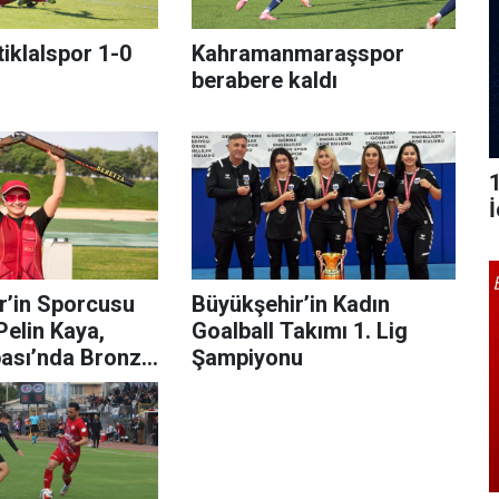
iklalspor 1-0
Kahramanmaraşspor
berabere kaldı
r’in Sporcusu
Büyükşehir’in Kadın
elin Kaya,
Goalball Takımı 1. Lig
ası’nda Bronz
Şampiyonu
azandı