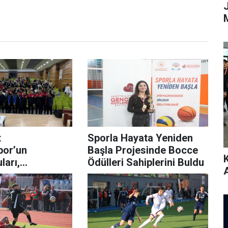
t
Sporla Hayata Yeniden
por’un
Başla Projesinde Bocce
ları,
Ödülleri Sahiplerini Buldu
maraşlı
lham oluyor