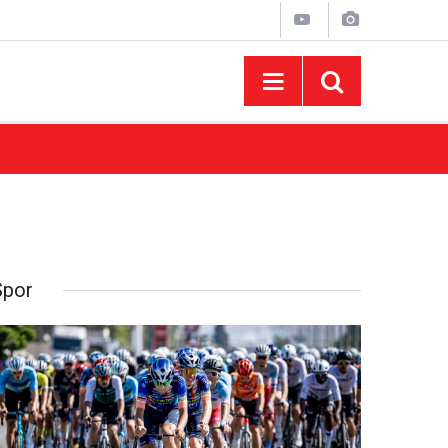
08:54
Ağustos Fuarı’nın Yedinci Gününe Zakkum D
Spor