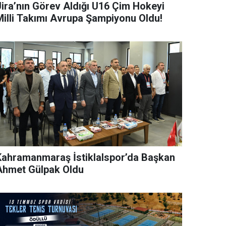
Jira’nın Görev Aldığı U16 Çim Hokeyi
Milli Takımı Avrupa Şampiyonu Oldu!
Kahramanmaraş İstiklalspor’da Başkan
Ahmet Gülpak Oldu