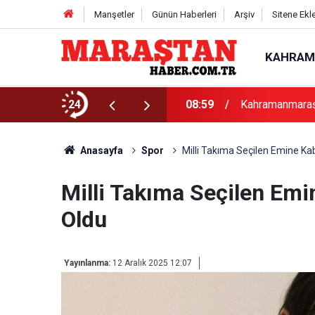
Manşetler
Günün Haberleri
Arşiv
Sitene Ekl
KAHRAM
lu İki Programla Devam Edecek
24
08:59
Kahramanmaraş u
Anasayfa
Spor
Milli Takıma Seçilen Emine K
Milli Takıma Seçilen Em
Oldu
Yayınlanma:
12 Aralık 2025 12:07