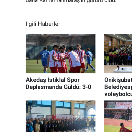
daha Kahramanmaraş’ın gururu oldu.
İlgili Haberler
Akedaş İstiklal Spor
Onikişuba
Deplasmanda Güldü: 3-0
Belediyes
voleybolcu
Kahraman
gençlere i