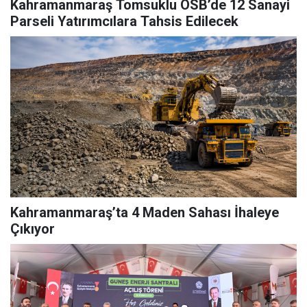
Kahramanmaraş Tomsuklu OSB’de 12 Sanayi
Parseli Yatırımcılara Tahsis Edilecek
Kahramanmaraş’ta 4 Maden Sahası İhaleye
Çıkıyor