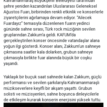
Kahramanmaraş Büyükşehir Belediyesi tarafından
şehre yeniden kazandırılan Uluslararası Geleneksel
Ağustos Fuarı, birbirinden renkli etkinlik ve konserlerle
ziyaretçilerini ağırlamaya devam ediyor. “Ailecek
Fuardayız” temasıyla düzenlenen fuarın yedinci
gününde sahne sırası, Türk rock müziğinin sevilen
gruplarından Zakkum’a geldi. KAFUM’da
gerçekleştirilen konser öncesinde vatandaşlar alana
yoğun ilgi gösterdi. Konser alanı, Zakkum’un sahneye
çıkmasına saatler kala dolarken, grubun sahneye
çıkmasıyla birlikte fuar alanında büyük bir coşku
yaşandı.
Yaklaşık bir buçuk saat sahnede kalan Zakkum, güçlü
performansı ve sevilen şarkılarıyla Kahramanmaraşlı
müzikseverlere keyifli bir akşam yaşattı. Grubun
solisti ve müzisyenleri, sahne boyunca dinleyicilerle
de etkileşim kurarak konserin enerjisini yüksek tuttu.