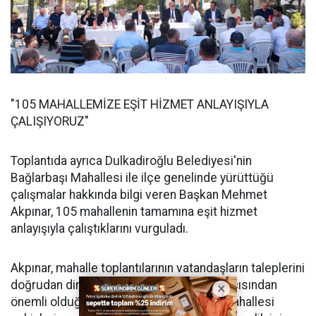
"105 MAHALLEMİZE EŞİT HİZMET ANLAYIŞIYLA
ÇALIŞIYORUZ"
Toplantıda ayrıca Dulkadiroğlu Belediyesi'nin
Bağlarbaşı Mahallesi ile ilçe genelinde yürüttüğü
çalışmalar hakkında bilgi veren Başkan Mehmet
Akpınar, 105 mahallenin tamamına eşit hizmet
anlayışıyla çalıştıklarını vurguladı.
Akpınar, mahalle toplantılarının vatandaşların taleplerini
doğrudan dinlemek ve çözüm üretmek açısından
önemli olduğunu belirterek, Bağlarbaşı Mahallesi