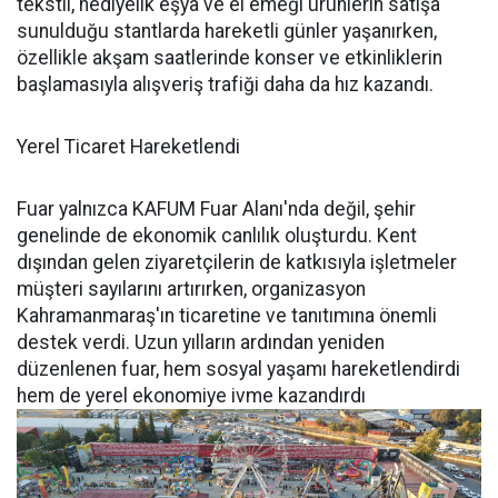
tekstil, hediyelik eşya ve el emeği ürünlerin satışa
sunulduğu stantlarda hareketli günler yaşanırken,
özellikle akşam saatlerinde konser ve etkinliklerin
başlamasıyla alışveriş trafiği daha da hız kazandı.
Yerel Ticaret Hareketlendi
Fuar yalnızca KAFUM Fuar Alanı'nda değil, şehir
genelinde de ekonomik canlılık oluşturdu. Kent
dışından gelen ziyaretçilerin de katkısıyla işletmeler
müşteri sayılarını artırırken, organizasyon
Kahramanmaraş'ın ticaretine ve tanıtımına önemli
destek verdi. Uzun yılların ardından yeniden
düzenlenen fuar, hem sosyal yaşamı hareketlendirdi
hem de yerel ekonomiye ivme kazandırdı