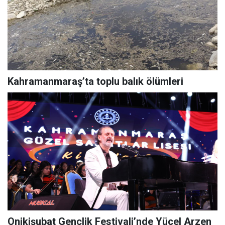
Kahramanmaraş’ta toplu balık ölümleri
Onikişubat Gençlik Festivali’nde Yücel Arzen