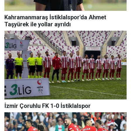
Kahramanmaraş İstiklalspor'da Ahmet
Taşyürek ile yollar ayrıldı
İzmir Çoruhlu FK 1-0 İstiklalspor