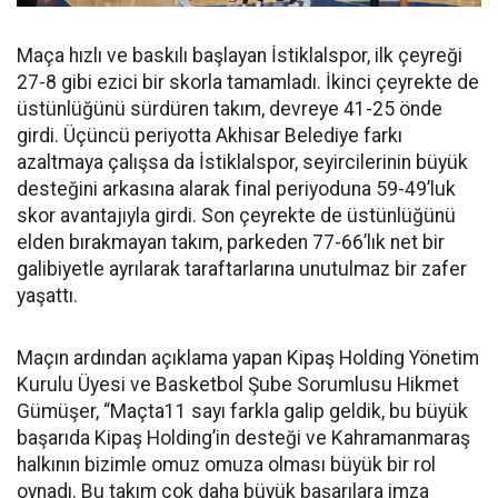
Maça hızlı ve baskılı başlayan İstiklalspor, ilk çeyreği
27-8 gibi ezici bir skorla tamamladı. İkinci çeyrekte de
üstünlüğünü sürdüren takım, devreye 41-25 önde
girdi. Üçüncü periyotta Akhisar Belediye farkı
azaltmaya çalışsa da İstiklalspor, seyircilerinin büyük
desteğini arkasına alarak final periyoduna 59-49’luk
skor avantajıyla girdi. Son çeyrekte de üstünlüğünü
elden bırakmayan takım, parkeden 77-66’lık net bir
galibiyetle ayrılarak taraftarlarına unutulmaz bir zafer
yaşattı.
Maçın ardından açıklama yapan Kipaş Holding Yönetim
Kurulu Üyesi ve Basketbol Şube Sorumlusu Hikmet
Gümüşer, “Maçta11 sayı farkla galip geldik, bu büyük
başarıda Kipaş Holding’in desteği ve Kahramanmaraş
halkının bizimle omuz omuza olması büyük bir rol
oynadı. Bu takım çok daha büyük başarılara imza