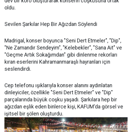
dev bir koro oluşturarak konserin coşkusuna ortak
oldu.
Sevilen Şarkılar Hep Bir Ağızdan Söylendi
Madrigal, konser boyunca "Seni Dert Etmeler", "Dip",
"Ne Zamandır Sendeyim", "Kelebekler", "Sana Ait" ve
"Geçme Artık Sokağımdan" gibi dinlenme rekorları
kıran eserlerini Kahramanmaraşlı hayranları için
seslendirdi.
Cep telefonu ışıklarıyla konser alanını aydınlatan
dinleyiciler, özellikle "Seni Dert Etmeler" ve "Dip"
parçalarında büyük coşku yaşadı. Şarkılara hep bir
ağızdan eşlik eden binlerce kişi, KAFUM'da görsel ve
işitsel bir şölen oluşturdu.