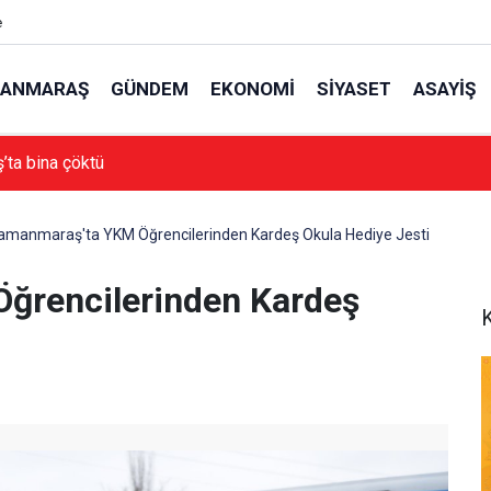
e
ANMARAŞ
GÜNDEM
EKONOMI
SIYASET
ASAYIŞ
ramanmaraş Ağustos Fuarı’nda Sahne Alacak
amanmaraş'ta YKM Öğrencilerinden Kardeş Okula Hediye Jesti
ğrencilerinden Kardeş