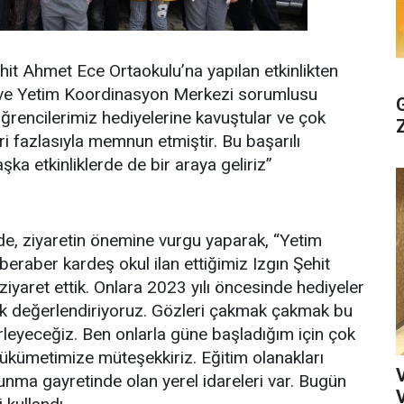
t Ahmet Ece Ortaokulu’na yapılan etkinlikten
 ve Yetim Koordinasyon Merkezi sorumlusu
Öğrencilerimiz hediyelerine kavuştular ve çok
ri fazlasıyla memnun etmiştir. Bu başarılı
şka etkinliklerde de bir araya geliriz”
e, ziyaretin önemine vurgu yaparak, “Yetim
eraber kardeş okul ilan ettiğimiz Izgın Şehit
yaret ettik. Onlara 2023 yılı öncesinde hediyeler
arak değerlendiriyoruz. Gözleri çakmak çakmak bu
erleyeceğiz. Ben onlarla güne başladığım için çok
ükümetimize müteşekkiriz. Eğitim olanakları
sunma gayretinde olan yerel idareleri var. Bugün