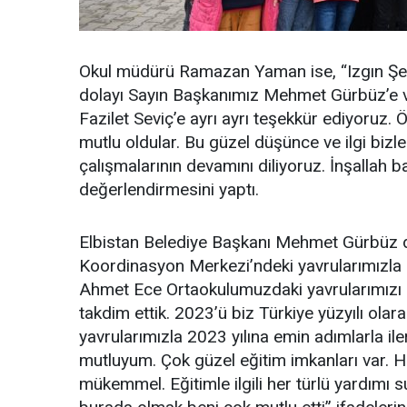
Okul müdürü Ramazan Yaman ise, “Izgın Şehi
dolayı Sayın Başkanımız Mehmet Gürbüz’e
Fazilet Seviç’e ayrı ayrı teşekkür ediyoruz. 
mutlu oldular. Bu güzel düşünce ve ilgi bizle
çalışmalarının devamını diliyoruz. İnşallah ba
değerlendirmesini yaptı.
Elbistan Belediye Başkanı Mehmet Gürbüz d
Koordinasyon Merkezi’ndeki yavrularımızla b
Ahmet Ece Ortaokulumuzdaki yavrularımızı zi
takdim ettik. 2023’ü biz Türkiye yüzyılı ol
yavrularımızla 2023 yılına emin adımlarla il
mutluyum. Çok güzel eğitim imkanları var. H
mükemmel. Eğitimle ilgili her türlü yardımı 