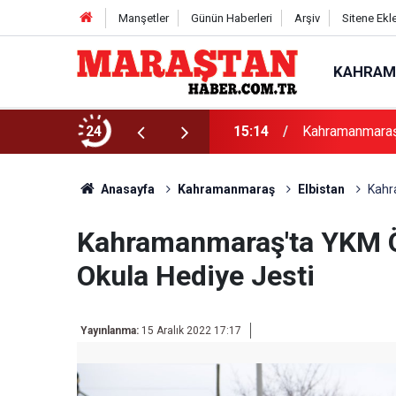
Manşetler
Günün Haberleri
Arşiv
Sitene Ekl
KAHRAM
24
10:47
Funda Arar Kah
Anasayfa
Kahramanmaraş
Elbistan
Kahr
Kahramanmaraş'ta YKM Ö
Okula Hediye Jesti
Yayınlanma:
15 Aralık 2022 17:17