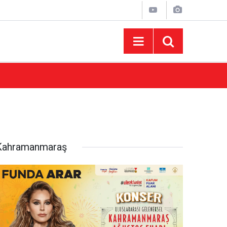
10:44
Madrigal Ağustos Fuarı’nda Binlerce Hayran
Kahramanmaraş