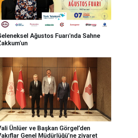
Geleneksel Ağustos Fuarı'nda Sahne
Zakkum'un
Vali Ünlüer ve Başkan Görgel’den
Vakıflar Genel Müdürlüğü’ne ziyaret